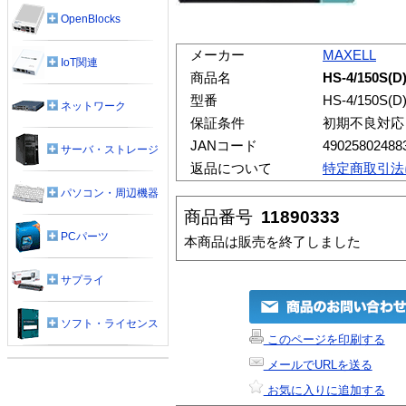
OpenBlocks
メーカー
MAXELL
IoT関連
商品名
HS-4/150S(D
型番
HS-4/150S(D
ネットワーク
保証条件
初期不良対応
JANコード
49025802488
サーバ・ストレージ
返品について
特定商取引法
パソコン・周辺機器
商品番号
11890333
PCパーツ
本商品は販売を終了しました
サプライ
ソフト・ライセンス
このページを印刷する
メールでURLを送る
お気に入りに追加する