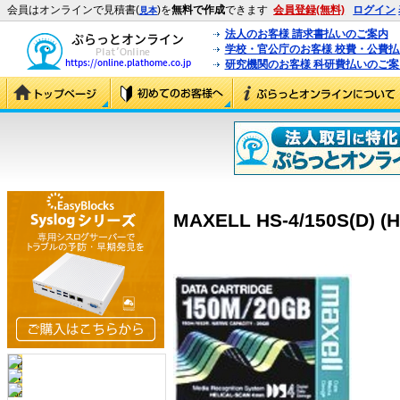
会員はオンラインで見積書(
)を
無料で作成
できます
会員登録(無料)
ログイン
見本
法人のお客様 請求書払いのご案内
学校・官公庁のお客様 校費・公費
研究機関のお客様 科研費払いのご案
MAXELL HS-4/150S(D) (H