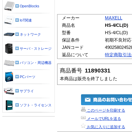
OpenBlocks
メーカー
MAXELL
IoT関連
商品名
HS-4/CL(D)
型番
HS-4/CL(D)
ネットワーク
保証条件
初期不良対応
JANコード
49025802452
サーバ・ストレージ
返品について
特定商取引法
パソコン・周辺機器
商品番号
11890331
PCパーツ
本商品は販売を終了しました
サプライ
ソフト・ライセンス
このページを印刷する
メールでURLを送る
お気に入りに追加する