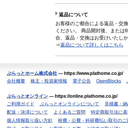
返品について
お客様のご都合による返品・交
ください。 商品開封後、または
合、返品・交換はお受けいたし
⇒
返品について詳しくはこちら
ぷらっとホーム株式会社
—
https://www.plathome.co.jp/
会社概要
株主・投資家情報
電子公告
OpenBlocks
ぷらっとオンライン
—
https://online.plathome.co.jp/
ご利用ガイド
ぷらっとオンラインについて
見積書・納
配送・決済について
よくあるご質問
特定商取引法に基
個人情報取り扱い方針
校費・公費・科研費払い取引のご