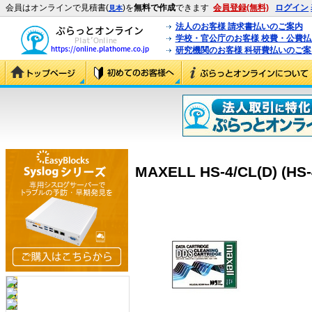
会員はオンラインで見積書(
)を
無料で作成
できます
会員登録(無料)
ログイン
見本
法人のお客様 請求書払いのご案内
学校・官公庁のお客様 校費・公費
研究機関のお客様 科研費払いのご案
MAXELL HS-4/CL(D) (HS-