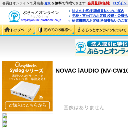
会員はオンラインで見積書(
)を
無料で作成
できます
会員登録(無料)
ログイン
見本
法人のお客様 請求書払いのご案内
学校・官公庁のお客様 校費・公費
研究機関のお客様 科研費払いのご案
NOVAC iAUDIO (NV-CW10