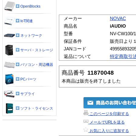
OpenBlocks
メーカー
NOVAC
IoT関連
商品名
iAUDIO
型番
NV-CW100/1
ネットワーク
保証条件
販売日より
JANコード
4995589320
サーバ・ストレージ
返品について
特定商取引
パソコン・周辺機器
商品番号
11870048
PCパーツ
本商品は販売を終了しました
サプライ
ソフト・ライセンス
このページを印刷する
メールでURLを送る
お気に入りに追加する