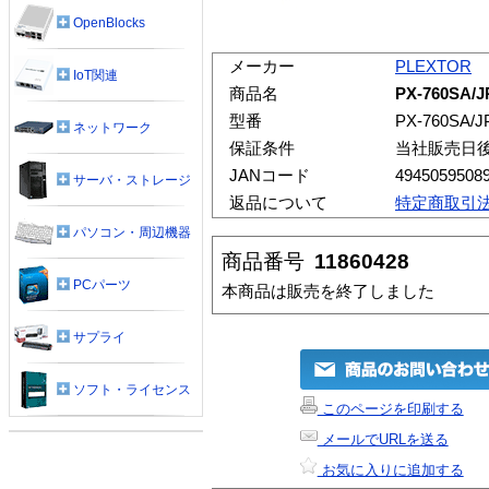
OpenBlocks
メーカー
PLEXTOR
IoT関連
商品名
PX-760SA/J
型番
PX-760SA/J
ネットワーク
保証条件
当社販売日
JANコード
4945059508
サーバ・ストレージ
返品について
特定商取引
パソコン・周辺機器
商品番号
11860428
PCパーツ
本商品は販売を終了しました
サプライ
ソフト・ライセンス
このページを印刷する
メールでURLを送る
お気に入りに追加する