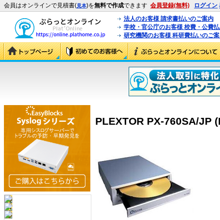
会員はオンラインで見積書(
)を
無料で作成
できます
会員登録(無料)
ログイン
見本
法人のお客様 請求書払いのご案内
学校・官公庁のお客様 校費・公費
研究機関のお客様 科研費払いのご案
PLEXTOR PX-760SA/JP (