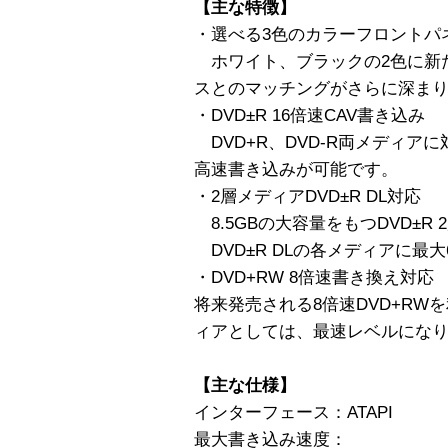
【主な特徴】
・選べる3色のカラーフロントパ
ホワイト、ブラックの2色に新
スとのマッチングがさらに深ま
・DVD±R 16倍速CAV書き込み
DVD+R、DVD-R両メディアに対
高速書き込みが可能です。
・2層メディアDVD±R DL対応
8.5GBの大容量をもつDVD±R
DVD±R DLの各メディアに最
・DVD+RW 8倍速書き換え対応
将来発売される8倍速DVD+RW
ィアとしては、最速レベルにな
【主な仕様】
インターフェース：ATAPI
最大書き込み速度：