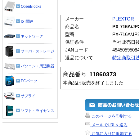
OpenBlocks
メーカー
PLEXTOR
IoT関連
商品名
PX-716A/JP
型番
PX-716A/JP
ネットワーク
保証条件
当社販売日
JANコード
4945059508
サーバ・ストレージ
返品について
特定商取引
パソコン・周辺機器
商品番号
11860373
PCパーツ
本商品は販売を終了しました
サプライ
ソフト・ライセンス
このページを印刷する
メールでURLを送る
お気に入りに追加する