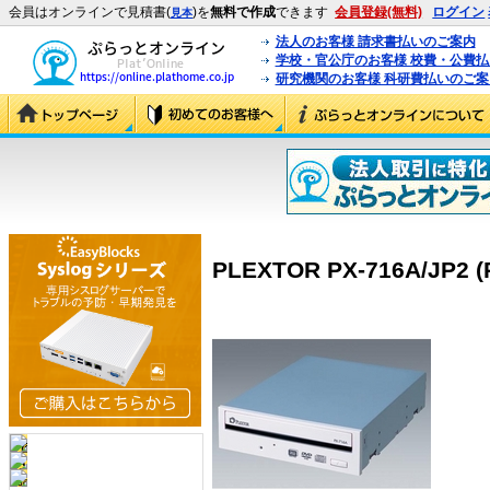
会員はオンラインで見積書(
)を
無料で作成
できます
会員登録(無料)
ログイン
見本
法人のお客様 請求書払いのご案内
学校・官公庁のお客様 校費・公費
研究機関のお客様 科研費払いのご案
PLEXTOR PX-716A/JP2 (