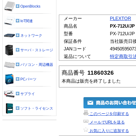
OpenBlocks
メーカー
PLEXTOR
IoT関連
商品名
PX-712U/JP
型番
PX-712U/JP
ネットワーク
保証条件
当社販売日
JANコード
4945059507
サーバ・ストレージ
返品について
特定商取引
パソコン・周辺機器
商品番号
11860326
PCパーツ
本商品は販売を終了しました
サプライ
ソフト・ライセンス
このページを印刷する
メールでURLを送る
お気に入りに追加する