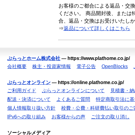
お客様のご都合による返品・交
ください。 商品開封後、または
合、返品・交換はお受けいたし
⇒
返品について詳しくはこちら
ぷらっとホーム株式会社
—
https://www.plathome.co.jp/
会社概要
株主・投資家情報
電子公告
OpenBlocks
ぷらっとオンライン
—
https://online.plathome.co.jp/
ご利用ガイド
ぷらっとオンラインについて
見積書・納
配送・決済について
よくあるご質問
特定商取引法に基
個人情報取り扱い方針
校費・公費・科研費払い取引のご
IPv6への取り組み
お客様からの声
ご注文の取り消し
ソーシャルメディア