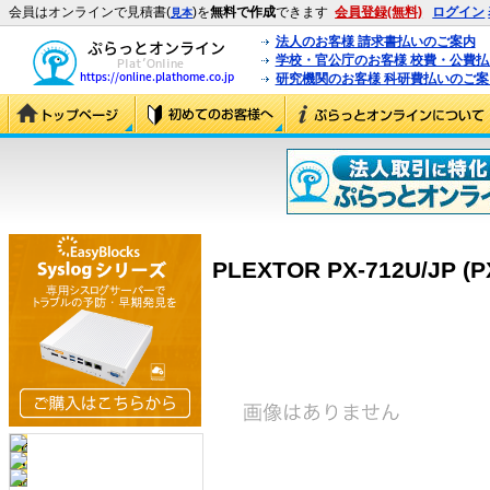
会員はオンラインで見積書(
)を
無料で作成
できます
会員登録(無料)
ログイン
見本
法人のお客様 請求書払いのご案内
学校・官公庁のお客様 校費・公費
研究機関のお客様 科研費払いのご案
PLEXTOR PX-712U/JP (P