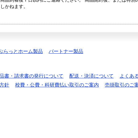
商品到着後７日以内にご連絡ください。 商品開封後、または特別
たしかねます。
ぷらっとホーム製品
パートナー製品
品書・請求書の発行について
配送・決済について
よくあ
方針
校費・公費・科研費払い取引のご案内
売掛取引のご