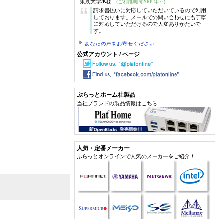
東京大学/K様
(ご利用期間2009年～)
“
請求書払いに対応していただいているので利用
しております。メールでの問い合わせにも丁寧
に対応していただけるので大変ありがたいで
す。
あなたの声をお寄せください!
公式アカウント / ページ
ぷらっとホーム社製品
当社ブランドの製品情報はこちら
人気・定番メーカー
ぷらっとオンラインで人気のメーカーをご紹介！