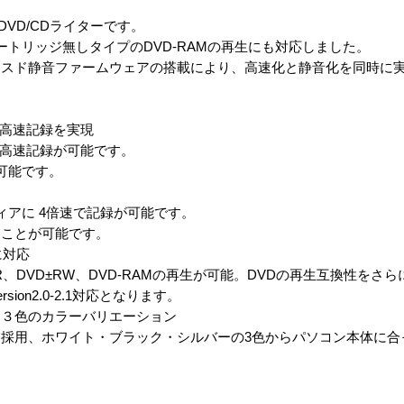
DVD/CDライターです。
カートリッジ無しタイプのDVD-RAMの再生にも対応しました。
ンスド静音ファームウェアの搭載により、高速化と静音化を同時に
速の高速記録を実現
速の高速記録が可能です。
が可能です。
ディアに 4倍速で記録が可能です。
ことが可能です。
に対応
R、DVD±RW、DVD-RAMの再生が可能。DVDの再生互換性をさ
ion2.0-2.1対応となります。
る３色のカラーバリエーション
採用、ホワイト・ブラック・シルバーの3色からパソコン本体に合