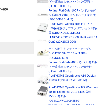
(初年度先出しセンドバック保守付)
(FG-80F-BDL-US)
24倍速
Fortinet FortiGate-100F バンドルモデ
ル (初年度先出しセンドバック保守付)
(FG-100F-BDL-US)
PLAT'HOME OpenBlocks IoT FX1/E
H/W保守及びサブスクリプション1年付
属 (OBSFX1/E/D11/H1S1)
LENOVO 20X2SC8G00 ThinkPad L14
Gen2 (20X2SC8G00)
エイム電子 光ファイバーケーブル
DLC/DSC MM62.5 1m (AFP2-
DLC/DSC-62-01)
Fortinet FortiGate-40F バンドルモデル
(初年度先出しセンドバック保守付)
(FG-40F-BDL-US)
PLAT'HOME OpenBlocks A16 Debian
11搭載モデル (OBSA16/D11A)
PLAT'HOME OpenBlocks IX9 Windows
10 IoT Enterprise 2019 LTSC搭載
256GBモデル
(OBSIX9/W/L1809/256G)