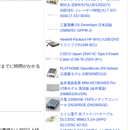
間付き (EBIX/SYSLOG120G/1Y)
内田洋行 イレーザーFB型(大) 7-337-
0040 (7-337-0040)
三菱電機 GX Developer 日本語版
(SW8D5C-GPPW-J)
Hewlett-Packard HP 外付けUSB DVD
ドライブ (701498-B21)
CISCO Japan 250V AC Type A Power
Cable (CAB-TA-250V-JP=)
着までに時間がかかる
PLAT'HOME OpenBlocks IX9 Debian
11搭載モデル (OBSIX9/D11A)
金井電器産業 MINI KEYBOARD Pro
USBモデル 英語版 (金井電器)
(HMB632KUS/R)
大電 100BASE-TX/FXメディアコンバ
ータ DN2800GE (DN2800GE)
エイム電子 光ファイバーケーブル
DLC/DSC MM62.5 2m (AFP2-
DLC/DSC-62-02)