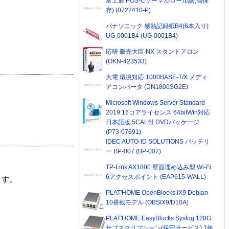
富士通 POS-Cサーマルロール紙(高保
存) (0722410-P)
パナソニック 感熱記録紙B4(6本入り)
UG-0001B4 (UG-0001B4)
応研 販売大臣 NX スタンドアロン
(OKN-423533)
大電 環境対応 1000BASE-T/X メディ
アコンバータ (DN1800SG2E)
Microsoft Windows Server Standard
2019 16コアライセンス 64bitWin対応
日本語版 5CAL付 DVDパッケージ
(P73-07691)
IDEC AUTO-ID SOLUTIONS バッテリ
ー BP-007 (BP-007)
TP-Link AX1800 壁面埋め込み型 Wi-Fi
6アクセスポイント (EAP615-WALL)
ます。
PLAT'HOME OpenBlocks IX9 Debian
10搭載モデル (OBSIX9/D10A)
PLAT'HOME EasyBlocks Syslog 120G
サブスクリプション(保守サービス) 1年