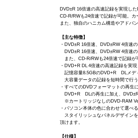
DVD±R 16倍速の高速記録を実現した
CD-R/RWも24倍速で記録が可能。
また、独自のハニカム構造やアドバ
【主な特徴】
・DVD±R 16倍速、DVD±RW 4倍
DVD±R 16倍速、DVD±RW 4倍
また、CD-R/RWも24倍速で記録
・DVD+R DL 4倍速の高速記録を実現
記憶容量8.5GBのDVD+R DLメ
大容量データの記録を短時間で行う
・すべてのDVDフォーマットの再生
DVD+R DLの再生に加え、DVD±
※カートリッジなしのDVD-RAM Vers
・パソコン本体の色に合わせて選べ
スタイリッシュなパネルデザインを
頂けます。
【仕様】