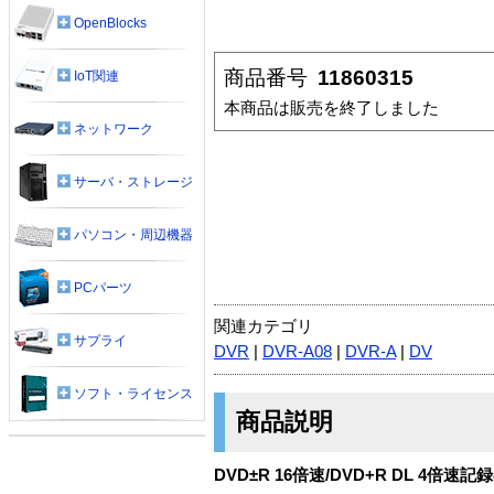
OpenBlocks
商品番号
11860315
IoT関連
本商品は販売を終了しました
ネットワーク
サーバ・ストレージ
パソコン・周辺機器
PCパーツ
関連カテゴリ
サプライ
DVR
|
DVR-A08
|
DVR-A
|
DV
ソフト・ライセンス
商品説明
DVD±R 16倍速/DVD+R DL 4倍