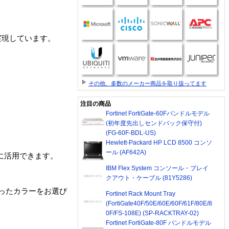
実現しています。
その他、多数のメーカー商品を取り扱ってます
注目の商品
Fortinet FortiGate-60Fバンドルモデル
(初年度先出しセンドバック保守付)
(FG-60F-BDL-US)
Hewlett-Packard HP LCD 8500 コンソ
ール (AF642A)
らに活用できます。
IBM Flex System コンソール・ブレイ
クアウト・ケーブル (81Y5286)
ったカラーをお選び
Fortinet Rack Mount Tray
(FortiGate40F/50E/60E/60F/61F/80E/8
0F/FS-108E) (SP-RACKTRAY-02)
Fortinet FortiGate-80F バンドルモデル