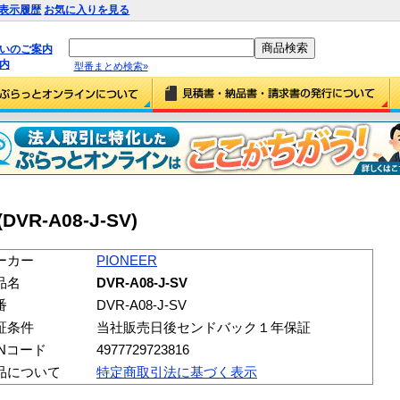
表示履歴
お気に入りを見る
払いのご案内
内
型番まとめ検索»
(DVR-A08-J-SV)
ーカー
PIONEER
品名
DVR-A08-J-SV
番
DVR-A08-J-SV
証条件
当社販売日後センドバック１年保証
ANコード
4977729723816
品について
特定商取引法に基づく表示