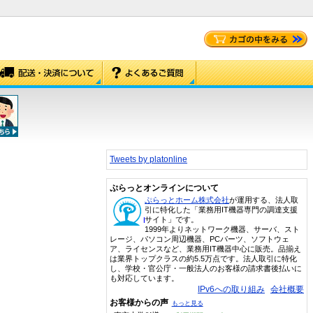
Tweets by platonline
ぷらっとオンラインについて
ぷらっとホーム株式会社
が運用する、法人取
引に特化した「業務用IT機器専門の調達支援
サイト」です。
1999年よりネットワーク機器、サーバ、スト
レージ、パソコン周辺機器、PCパーツ、ソフトウェ
ア、ライセンスなど、業務用IT機器中心に販売。品揃え
は業界トップクラスの約5.5万点です。法人取引に特化
し、学校・官公庁・一般法人のお客様の請求書後払いに
も対応しています。
IPv6への取り組み
会社概要
お客様からの声
もっと見る