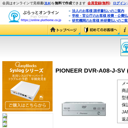
会員はオンラインで見積書(
)を
無料で作成
できます
会員登録(無料)
ログイン
見本
法人のお客様 請求書払いのご案内
学校・官公庁のお客様 校費・公費
研究機関のお客様 科研費払いのご案
PIONEER DVR-A08-J-SV 
メ
商
型
保
J
返