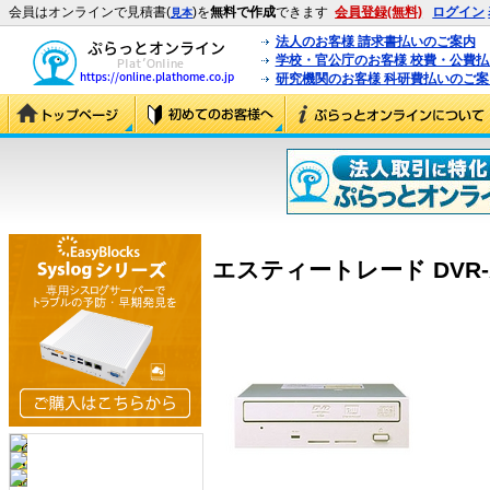
会員はオンラインで見積書(
)を
無料で作成
できます
会員登録(無料)
ログイン
見本
法人のお客様 請求書払いのご案内
学校・官公庁のお客様 校費・公費
研究機関のお客様 科研費払いのご案
エスティートレード DVR-AT8