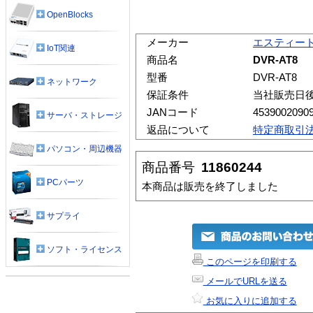
OpenBlocks
メーカー
エスティー
IoT関連
商品名
DVR-AT8
型番
DVR-AT8
ネットワーク
保証条件
当社販売日
JANコード
4539002090
サーバ・ストレージ
返品について
特定商取引
パソコン・周辺機器
商品番号
11860244
PCパーツ
本商品は販売を終了しました
サプライ
ソフト・ライセンス
このページを印刷する
メールでURLを送る
お気に入りに追加する