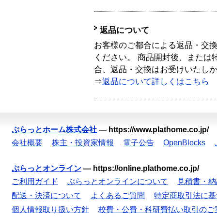
返品について
お客様のご都合による返品・交
ください。 商品開封後、または
合、返品・交換はお受けいたし
⇒
返品について詳しくはこちら
ぷらっとホーム株式会社
—
https://www.plathome.co.jp/
会社概要
株主・投資家情報
電子公告
OpenBlocks
ぷらっとオンライン
—
https://online.plathome.co.jp/
ご利用ガイド
ぷらっとオンラインについて
見積書・納
配送・決済について
よくあるご質問
特定商取引法に基
個人情報取り扱い方針
校費・公費・科研費払い取引のご