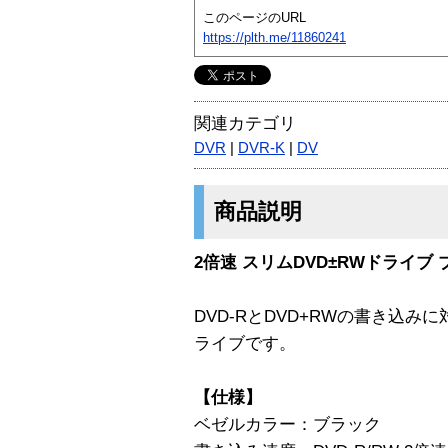
このページのURL
https://plth.me/11860241
関連カテゴリ
DVR
|
DVR-K
|
DV
商品説明
2倍速 スリムDVD±RWドライブ
DVD-RとDVD+RWの書き込み
ライブです。
【仕様】
ベゼルカラー：ブラック