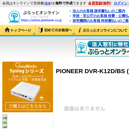
会員はオンラインで見積書(
)を
無料で作成
できます
会員登録(無料)
ログイン
見本
法人のお客様 請求書払いのご案内
学校・官公庁のお客様 校費・公費
研究機関のお客様 科研費払いのご案
PIONEER DVR-K12D/BS 