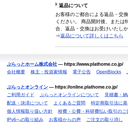
返品について
お客様のご都合による返品・交
ください。 商品開封後、または
合、返品・交換はお受けいたし
⇒
返品について詳しくはこちら
ぷらっとホーム株式会社
—
https://www.plathome.co.jp/
会社概要
株主・投資家情報
電子公告
OpenBlocks
ぷらっとオンライン
—
https://online.plathome.co.jp/
ご利用ガイド
ぷらっとオンラインについて
見積書・納
配送・決済について
よくあるご質問
特定商取引法に基
個人情報取り扱い方針
校費・公費・科研費払い取引のご
IPv6への取り組み
お客様からの声
ご注文の取り消し