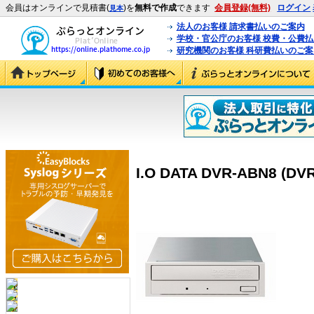
会員はオンラインで見積書(
)を
無料で作成
できます
会員登録(無料)
ログイン
見本
法人のお客様 請求書払いのご案内
学校・官公庁のお客様 校費・公費
研究機関のお客様 科研費払いのご案
I.O DATA DVR-ABN8 (DV