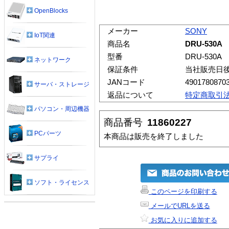
OpenBlocks
メーカー
SONY
IoT関連
商品名
DRU-530A
型番
DRU-530A
ネットワーク
保証条件
当社販売日
JANコード
4901780870
サーバ・ストレージ
返品について
特定商取引
パソコン・周辺機器
商品番号
11860227
PCパーツ
本商品は販売を終了しました
サプライ
ソフト・ライセンス
このページを印刷する
メールでURLを送る
お気に入りに追加する