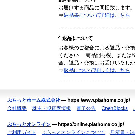
■納品書について
お届けする商品に同梱致します
⇒
納品書について詳細はこちら
返品について
お客様のご都合による返品・交
ください。 商品開封後、または
合、返品・交換はお受けいたし
⇒
返品について詳しくはこちら
ぷらっとホーム株式会社
—
https://www.plathome.co.jp/
会社概要
株主・投資家情報
電子公告
OpenBlocks
ぷらっとオンライン
—
https://online.plathome.co.jp/
ご利用ガイド
ぷらっとオンラインについて
見積書・納