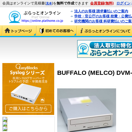
会員はオンラインで見積書(
)を
無料で作成
できます
会員登録(無料)
ログイン
見本
法人のお客様 請求書払いのご案内
学校・官公庁のお客様 校費・公費
研究機関のお客様 科研費払いのご案
BUFFALO (MELCO) DVM-