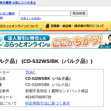
表示履歴
お気に入りを見る
払いのご案内
内
型番まとめ検索»
バルク品） (CD-532WS/BK（バルク品）)
ーカー
TEAC
品名
CD-532WS/BK（バルク品）
番
CD-532WS/BK（バルク品）
証条件
初期不良対応１週間センドバック保証
ANコード
4534075609739
品について
特定商取引法に基づく表示