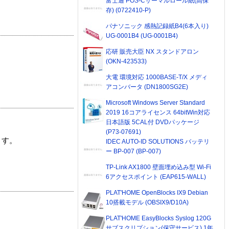
富士通 POS-Cサーマルロール紙(高保
存) (0722410-P)
パナソニック 感熱記録紙B4(6本入り)
UG-0001B4 (UG-0001B4)
応研 販売大臣 NX スタンドアロン
(OKN-423533)
大電 環境対応 1000BASE-T/X メディ
アコンバータ (DN1800SG2E)
Microsoft Windows Server Standard
2019 16コアライセンス 64bitWin対応
日本語版 5CAL付 DVDパッケージ
(P73-07691)
ます。
IDEC AUTO-ID SOLUTIONS バッテリ
ー BP-007 (BP-007)
TP-Link AX1800 壁面埋め込み型 Wi-Fi
6アクセスポイント (EAP615-WALL)
PLAT'HOME OpenBlocks IX9 Debian
10搭載モデル (OBSIX9/D10A)
PLAT'HOME EasyBlocks Syslog 120G
サブスクリプション(保守サービス) 1年