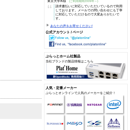
東京大学/K様
(ご利用期間2009年～)
“
請求書払いに対応していただいているので利用
しております。メールでの問い合わせにも丁寧
に対応していただけるので大変ありがたいで
す。
あなたの声をお寄せください!
公式アカウント / ページ
ぷらっとホーム社製品
当社ブランドの製品情報はこちら
人気・定番メーカー
ぷらっとオンラインで人気のメーカーをご紹介！