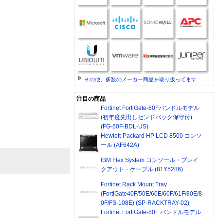
その他、多数のメーカー商品を取り扱ってます
注目の商品
Fortinet FortiGate-60Fバンドルモデル
(初年度先出しセンドバック保守付)
(FG-60F-BDL-US)
Hewlett-Packard HP LCD 8500 コンソ
ール (AF642A)
IBM Flex System コンソール・ブレイ
クアウト・ケーブル (81Y5286)
Fortinet Rack Mount Tray
(FortiGate40F/50E/60E/60F/61F/80E/8
0F/FS-108E) (SP-RACKTRAY-02)
Fortinet FortiGate-80F バンドルモデル