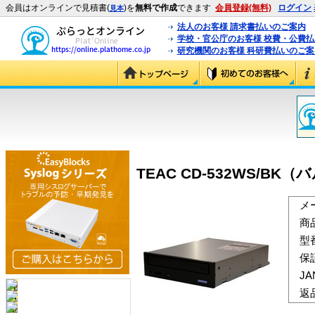
会員はオンラインで見積書(
)を
無料で作成
できます
会員登録(無料)
ログイン
見本
法人のお客様 請求書払いのご案内
学校・官公庁のお客様 校費・公費
研究機関のお客様 科研費払いのご案
TEAC CD-532WS/BK（
メ
商
型
保
J
返