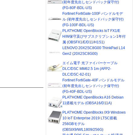
(初年度先出しセンドバック保守付)
(FG-80F-BDL-US)
Fortinet FortiGate-100F バンドルモデ
ル (初年度先出しセンドバック保守付)
(FG-100F-BDL-US)
PLAT'HOME OpenBlocks IoT FX1/E
H/W保守及びサブスクリプション1年付
属 (OBSFX1/E/D11/H1S1)
LENOVO 20X2SC8G00 ThinkPad L14
Gen2 (20X2SC8G00)
エイム電子 光ファイバーケーブル
DLC/DSC MM62.5 1m (AFP2-
DLC/DSC-62-01)
Fortinet FortiGate-40F バンドルモデル
(初年度先出しセンドバック保守付)
(FG-40F-BDL-US)
PLAT'HOME OpenBlocks A16 Debian
11搭載モデル (OBSA16/D11A)
PLAT'HOME OpenBlocks IX9 Windows
10 IoT Enterprise 2019 LTSC搭載
256GBモデル
(OBSIX9/W/L1809/256G)