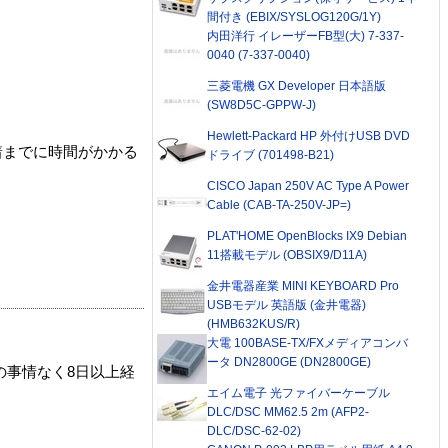
間付き (EBIX/SYSLOG120G/1Y)
内田洋行 イレーザーFB型(大) 7-337-
0040 (7-337-0040)
三菱電機 GX Developer 日本語版
(SW8D5C-GPPW-J)
Hewlett-Packard HP 外付けUSB DVD
着までに時間がかかる
ドライブ (701498-B21)
CISCO Japan 250V AC Type A Power
Cable (CAB-TA-250V-JP=)
PLAT'HOME OpenBlocks IX9 Debian
11搭載モデル (OBSIX9/D11A)
金井電器産業 MINI KEYBOARD Pro
USBモデル 英語版 (金井電器)
(HMB632KUS/R)
大電 100BASE-TX/FXメディアコンバ
ータ DN2800GE (DN2800GE)
の事情なく8日以上経
エイム電子 光ファイバーケーブル
DLC/DSC MM62.5 2m (AFP2-
DLC/DSC-62-02)