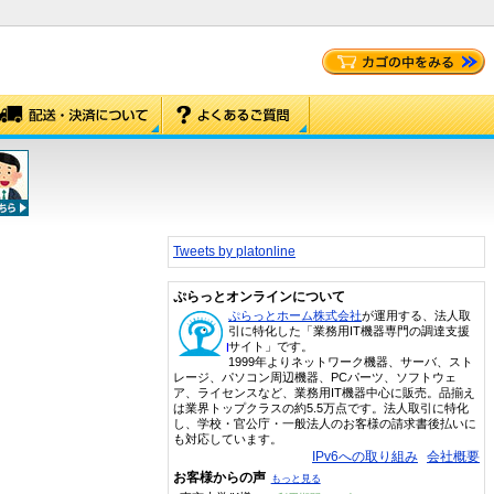
Tweets by platonline
ぷらっとオンラインについて
ぷらっとホーム株式会社
が運用する、法人取
引に特化した「業務用IT機器専門の調達支援
サイト」です。
1999年よりネットワーク機器、サーバ、スト
レージ、パソコン周辺機器、PCパーツ、ソフトウェ
ア、ライセンスなど、業務用IT機器中心に販売。品揃え
は業界トップクラスの約5.5万点です。法人取引に特化
し、学校・官公庁・一般法人のお客様の請求書後払いに
も対応しています。
IPv6への取り組み
会社概要
お客様からの声
もっと見る