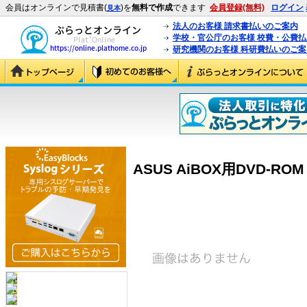
会員はオンラインで見積書(
)を
無料で作成
できます
会員登録(無料)
ログイン
見本
法人のお客様 請求書払いのご案内
学校・官公庁のお客様 校費・公費
研究機関のお客様 科研費払いのご案
ASUS AiBOX用DVD-ROM