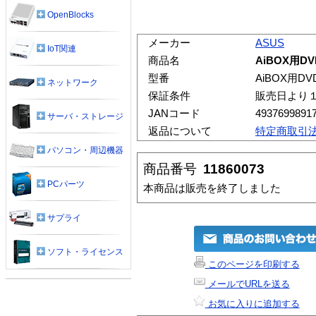
OpenBlocks
メーカー
ASUS
IoT関連
商品名
AiBOX用DV
型番
AiBOX用DV
ネットワーク
保証条件
販売日より
JANコード
4937699891
サーバ・ストレージ
返品について
特定商取引
パソコン・周辺機器
商品番号
11860073
PCパーツ
本商品は販売を終了しました
サプライ
ソフト・ライセンス
このページを印刷する
メールでURLを送る
お気に入りに追加する