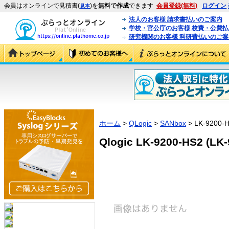
会員はオンラインで見積書(
)を
無料で作成
できます
会員登録(無料)
ログイン
見本
法人のお客様 請求書払いのご案内
学校・官公庁のお客様 校費・公費
研究機関のお客様 科研費払いのご案
ホーム
>
QLogic
>
SANbox
> LK-9200-
Qlogic LK-9200-HS2 (LK