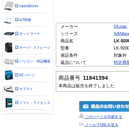
OpenBlocks
IoT関連
メーカー
QLogic
シリーズ
SANbo
ネットワーク
商品名
LK-920
サーバ・ストレージ
型番
LK-920
保証条件
対象外
パソコン・周辺機器
返品について
特定商
PCパーツ
商品番号
11841394
本商品は販売を終了しました
サプライ
ソフト・ライセンス
このページを印刷する
メールでURLを送る