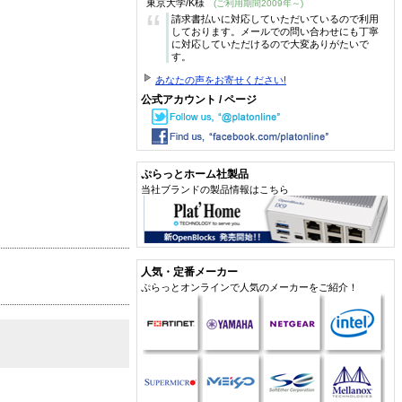
東京大学/K様
(ご利用期間2009年～)
“
請求書払いに対応していただいているので利用
しております。メールでの問い合わせにも丁寧
に対応していただけるので大変ありがたいで
す。
あなたの声をお寄せください!
公式アカウント / ページ
ぷらっとホーム社製品
当社ブランドの製品情報はこちら
人気・定番メーカー
ぷらっとオンラインで人気のメーカーをご紹介！