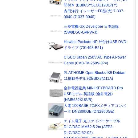
間付き (EBIX/SYSLOG120G/1Y)
内田洋行 イレーザーFB型(大) 7-337-
0040 (7-337-0040)
三菱電機 GX Developer 日本語版
(SW8D5C-GPPW-J)
Hewlett-Packard HP 外付けUSB DVD
ドライブ (701498-B21)
CISCO Japan 250V AC Type A Power
Cable (CAB-TA-250V-JP=)
PLAT'HOME OpenBlocks IX9 Debian
11搭載モデル (OBSIX9/D11A)
金井電器産業 MINI KEYBOARD Pro
USBモデル 英語版 (金井電器)
(HMB632KUS/R)
大電 100BASE-TX/FXメディアコンバ
ータ DN2800GE (DN2800GE)
エイム電子 光ファイバーケーブル
DLC/DSC MM62.5 2m (AFP2-
DLC/DSC-62-02)