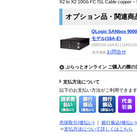
X2 to X2 10Gb FC ISL Cable copper –
オプション品・関連商
QLogic SANbox
モデル(16A-E)
(SB9100-16A-E) [ 11841304
お問合せ
販売価格
ぷらっとオンライン ご購入の際の
支払方法について
以下のお支払い方法がご利用できま
売掛取引(後払い)
｜
銀行振込(後払い)
⇒
支払方法について詳しくはこちら