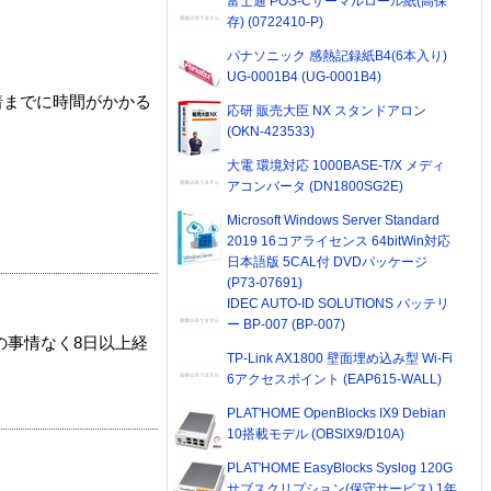
富士通 POS-Cサーマルロール紙(高保
存) (0722410-P)
パナソニック 感熱記録紙B4(6本入り)
UG-0001B4 (UG-0001B4)
着までに時間がかかる
応研 販売大臣 NX スタンドアロン
(OKN-423533)
大電 環境対応 1000BASE-T/X メディ
アコンバータ (DN1800SG2E)
Microsoft Windows Server Standard
2019 16コアライセンス 64bitWin対応
日本語版 5CAL付 DVDパッケージ
(P73-07691)
IDEC AUTO-ID SOLUTIONS バッテリ
ー BP-007 (BP-007)
の事情なく8日以上経
TP-Link AX1800 壁面埋め込み型 Wi-Fi
6アクセスポイント (EAP615-WALL)
PLAT'HOME OpenBlocks IX9 Debian
10搭載モデル (OBSIX9/D10A)
PLAT'HOME EasyBlocks Syslog 120G
サブスクリプション(保守サービス) 1年