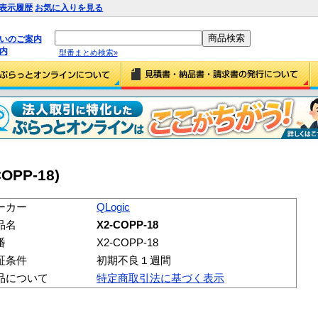
表示履歴
お気に入りを見る
払いのご案内
内
型番まとめ検索»
COPP-18)
ーカー
QLogic
品名
X2-COPP-18
番
X2-COPP-18
証条件
初期不良１週間
品について
特定商取引法に基づく表示