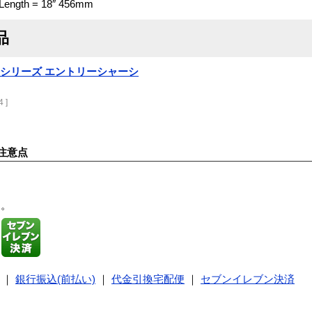
 Length = 18″ 456mm
品
 9000シリーズ エントリーシャーシ
 ]
注意点
す。
｜
銀行振込(前払い)
｜
代金引換宅配便
｜
セブンイレブン決済