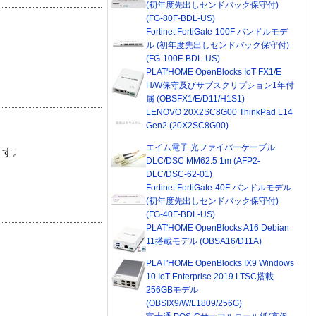
(初年度先出しセンドバック保守付)
(FG-80F-BDL-US)
Fortinet FortiGate-100F バンドルモデ
ル (初年度先出しセンドバック保守付)
(FG-100F-BDL-US)
PLAT'HOME OpenBlocks IoT FX1/E
H/W保守及びサブスクリプション1年付
属 (OBSFX1/E/D11/H1S1)
LENOVO 20X2SC8G00 ThinkPad L14
Gen2 (20X2SC8G00)
エイム電子 光ファイバーケーブル
ます。
DLC/DSC MM62.5 1m (AFP2-
DLC/DSC-62-01)
Fortinet FortiGate-40F バンドルモデル
(初年度先出しセンドバック保守付)
(FG-40F-BDL-US)
PLAT'HOME OpenBlocks A16 Debian
11搭載モデル (OBSA16/D11A)
PLAT'HOME OpenBlocks IX9 Windows
10 IoT Enterprise 2019 LTSC搭載
256GBモデル
(OBSIX9/W/L1809/256G)