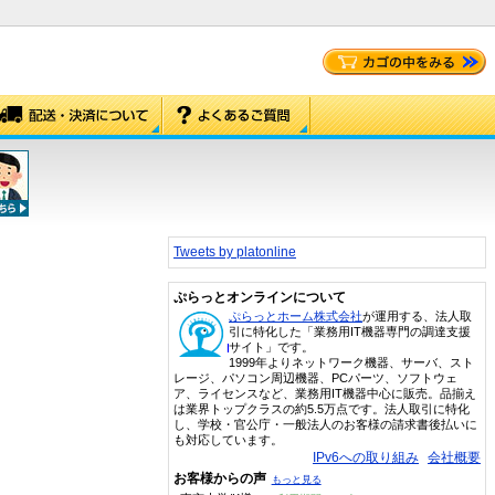
Tweets by platonline
ぷらっとオンラインについて
ぷらっとホーム株式会社
が運用する、法人取
引に特化した「業務用IT機器専門の調達支援
サイト」です。
1999年よりネットワーク機器、サーバ、スト
レージ、パソコン周辺機器、PCパーツ、ソフトウェ
ア、ライセンスなど、業務用IT機器中心に販売。品揃え
は業界トップクラスの約5.5万点です。法人取引に特化
し、学校・官公庁・一般法人のお客様の請求書後払いに
も対応しています。
IPv6への取り組み
会社概要
お客様からの声
もっと見る