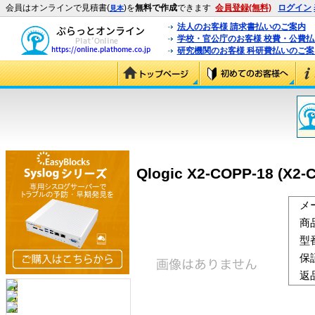
会員はオンラインで見積書(
)を
無料で作成
できます
会員登録(無料)
ログイン
見本
法人のお客様 請求書払いのご案内
学校・官公庁のお客様 校費・公費
研究機関のお客様 科研費払いのご案
Qlogic X2-COPP-18 (X2-
メ
商
型
保
返