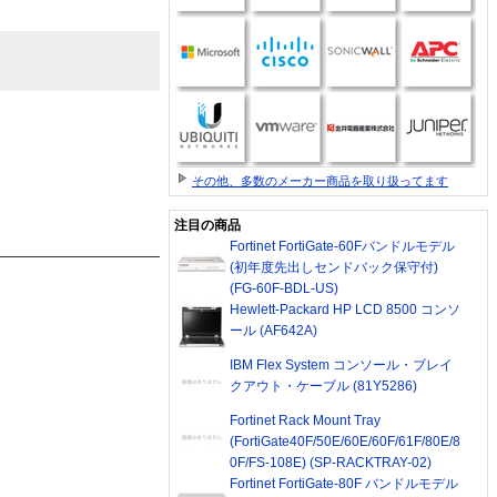
その他、多数のメーカー商品を取り扱ってます
注目の商品
Fortinet FortiGate-60Fバンドルモデル
(初年度先出しセンドバック保守付)
(FG-60F-BDL-US)
Hewlett-Packard HP LCD 8500 コンソ
ール (AF642A)
IBM Flex System コンソール・ブレイ
クアウト・ケーブル (81Y5286)
Fortinet Rack Mount Tray
(FortiGate40F/50E/60E/60F/61F/80E/8
0F/FS-108E) (SP-RACKTRAY-02)
Fortinet FortiGate-80F バンドルモデル