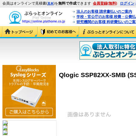
会員はオンラインで見積書(
)を
無料で作成
できます
会員登録(無料)
ログイン
見本
法人のお客様 請求書払いのご案内
学校・官公庁のお客様 校費・公費
研究機関のお客様 科研費払いのご案
Qlogic SSP82XX-SMB (