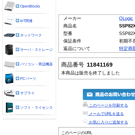
OpenBlocks
メーカー
QLogic
IoT関連
商品名
SSP82
型番
SSP82
ネットワーク
保証条件
初期不
返品について
特定商
サーバ・ストレージ
商品番号
11841169
パソコン・周辺機器
本商品は販売を終了しました
PCパーツ
サプライ
このページを印刷する
ソフト・ライセンス
メールでURLを送る
お気に入りに追加する
このページのURL