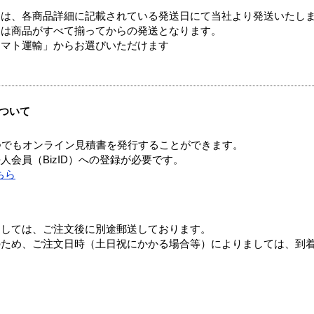
ては、各商品詳細に記載されている発送日にて当社より発送いたし
送は商品がすべて揃ってからの発送となります。
ヤマト運輸」からお選びいただけます
ついて
つでもオンライン見積書を発行することができます。
会員（BizID）への登録が必要です。
ちら
ましては、ご注文後に別途郵送しております。
のため、ご注文日時（土日祝にかかる場合等）によりましては、到