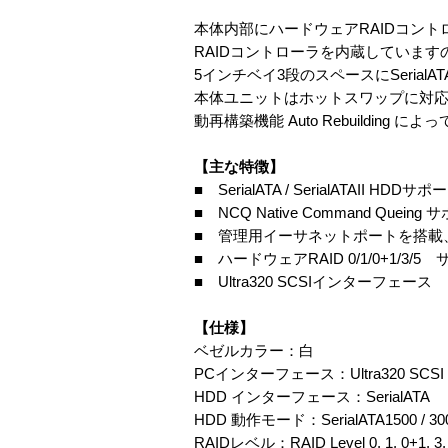
本体内部にハードウェアRAIDコント
RAIDコントローラを内蔵しています
5インチベイ3段のスペースにSerialATA/
本体ユニットはホットスワップに対応
動再構築機能 Auto Rebuildin
【主な特徴】
■ SerialATA / SerialATAII HDDサポ
■ NCQ Native Command Quein
■ 管理用イーサネットポートを搭載、
■ ハードウェアRAID 0/1/0+1/3/5
■ Ultra320 SCSIインターフェース
【仕様】
ベゼルカラー：白
PCインターフェース：Ultra320 SCSI
HDD インターフェース：SerialATA
HDD 動作モード：SerialATA1500 / 30
RAIDレベル：RAID Level 0, 1, 0+1, 3,