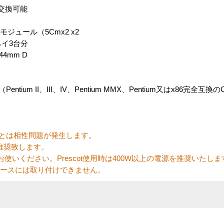
交換可能
ジュール（5Cmx2 x2
ベイ3台分
44mm D
ntium II、III、IV、Pentium MMX、Pentium又はx86完全互換の
ローラとは相性問題が発生します。
ラを推奨致します。
使いください。Prescot使用時は400W以上の電源を推奨いたしま
ケースには取り付けできません。