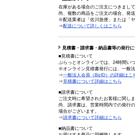
在庫がある場合のご注文につきまし
尚、複数の商品をご注文の場合、発
※配送業者は「佐川急便」または「
⇒
配送について詳しくはこちら
見積書・請求書・納品書等の発行に
■見積書について
ぷらっとオンラインでは、24時間い
※オンライン見積書発行には、一般法人
⇒
一般法人会員（BizID）の詳細はこ
⇒
見積書について詳細はこちら
■請求書について
ご注文時に希望されたお客様に関し
尚、請求書は、営業時間内での発行
場合がございます。
⇒
請求書について詳細はこちら
■納品書について
お届けする商品に同梱致します。