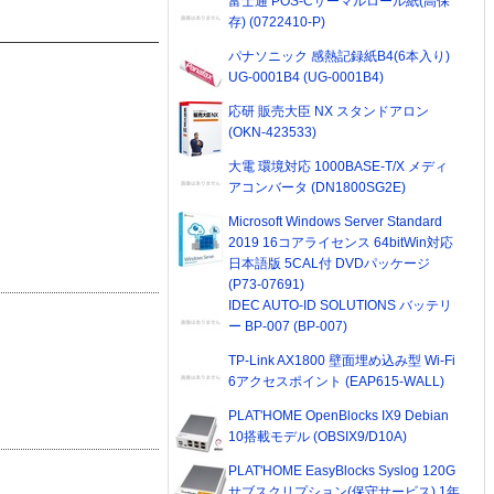
富士通 POS-Cサーマルロール紙(高保
存) (0722410-P)
パナソニック 感熱記録紙B4(6本入り)
UG-0001B4 (UG-0001B4)
応研 販売大臣 NX スタンドアロン
(OKN-423533)
大電 環境対応 1000BASE-T/X メディ
アコンバータ (DN1800SG2E)
Microsoft Windows Server Standard
2019 16コアライセンス 64bitWin対応
日本語版 5CAL付 DVDパッケージ
(P73-07691)
IDEC AUTO-ID SOLUTIONS バッテリ
ー BP-007 (BP-007)
TP-Link AX1800 壁面埋め込み型 Wi-Fi
6アクセスポイント (EAP615-WALL)
PLAT'HOME OpenBlocks IX9 Debian
10搭載モデル (OBSIX9/D10A)
PLAT'HOME EasyBlocks Syslog 120G
サブスクリプション(保守サービス) 1年