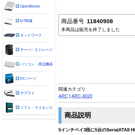
OpenBlocks
商品番号
11840908
IoT関連
本商品は販売を終了しました
ネットワーク
サーバ・ストレージ
パソコン・周辺機器
PCパーツ
関連カテゴリ
サプライ
ARC
|
ARC-6020
ソフト・ライセンス
商品説明
5インチベイ3段に5台のSerialATAII 