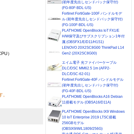
(初年度先出しセンドバック保守付)
(FG-80F-BDL-US)
Fortinet FortiGate-100F バンドルモデ
ル (初年度先出しセンドバック保守付)
(FG-100F-BDL-US)
PLAT'HOME OpenBlocks IoT FX1/E
H/W保守及びサブスクリプション1年付
属 (OBSFX1/E/D11/H1S1)
LENOVO 20X2SC8G00 ThinkPad L14
CPU）
Gen2 (20X2SC8G00)
エイム電子 光ファイバーケーブル
DLC/DSC MM62.5 1m (AFP2-
DLC/DSC-62-01)
Fortinet FortiGate-40F バンドルモデル
(初年度先出しセンドバック保守付)
(FG-40F-BDL-US)
す。
PLAT'HOME OpenBlocks A16 Debian
11搭載モデル (OBSA16/D11A)
PLAT'HOME OpenBlocks IX9 Windows
10 IoT Enterprise 2019 LTSC搭載
256GBモデル
(OBSIX9/W/L1809/256G)