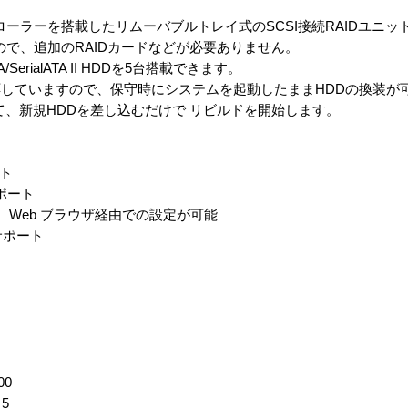
ローラーを搭載したリムーバブルトレイ式のSCSI接続RAIDユニッ
ので、追加のRAIDカードなどが必要ありません。
SerialATA II HDDを5台搭載できます。
していますので、保守時にシステムを起動したままHDDの換装が可
g によって、新規HDDを差し込むだけで リビルドを開始します。
ート
g サポート
Web ブラウザ経由での設定が可能
 サポート
00
 5