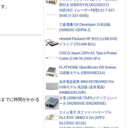
間付き (EBIX/SYSLOG120G/1Y)
ます。
内田洋行 イレーザーFB型(大) 7-337-
0040 (7-337-0040)
三菱電機 GX Developer 日本語版
(SW8D5C-GPPW-J)
Hewlett-Packard HP 外付けUSB DVD
ドライブ (701498-B21)
CISCO Japan 250V AC Type A Power
Cable (CAB-TA-250V-JP=)
PLAT'HOME OpenBlocks IX9 Debian
11搭載モデル (OBSIX9/D11A)
金井電器産業 MINI KEYBOARD Pro
USBモデル 英語版 (金井電器)
(HMB632KUS/R)
大電 100BASE-TX/FXメディアコンバ
着までに時間がかかる
ータ DN2800GE (DN2800GE)
エイム電子 光ファイバーケーブル
DLC/DSC MM62.5 2m (AFP2-
DLC/DSC-62-02)