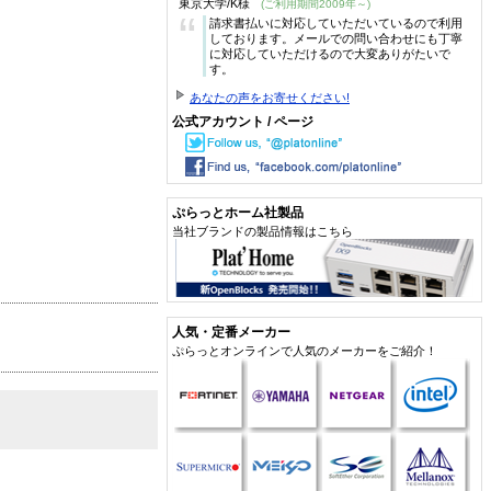
東京大学/K様
(ご利用期間2009年～)
“
請求書払いに対応していただいているので利用
しております。メールでの問い合わせにも丁寧
に対応していただけるので大変ありがたいで
す。
あなたの声をお寄せください!
公式アカウント / ページ
ぷらっとホーム社製品
当社ブランドの製品情報はこちら
人気・定番メーカー
ぷらっとオンラインで人気のメーカーをご紹介！