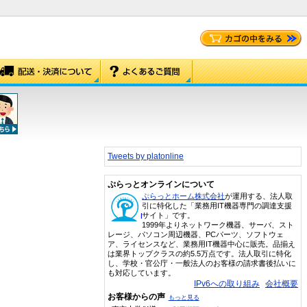
Tweets by platonline
ぷらっとオンラインについて
ぷらっとホーム株式会社
が運用する、法人取
引に特化した「業務用IT機器専門の調達支援
サイト」です。
1999年よりネットワーク機器、サーバ、スト
レージ、パソコン周辺機器、PCパーツ、ソフトウェ
ア、ライセンスなど、業務用IT機器中心に販売。品揃え
は業界トップクラスの約5.5万点です。法人取引に特化
し、学校・官公庁・一般法人のお客様の請求書後払いに
も対応しています。
IPv6への取り組み
会社概要
お客様からの声
もっと見る