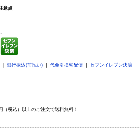
注意点
す。
｜
銀行振込(前払い)
｜
代金引換宅配便
｜
セブンイレブン決済
00円（税込）以上のご注文で送料無料！