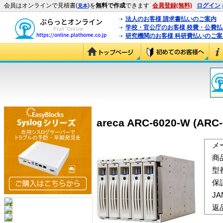
会員はオンラインで見積書(
)を
無料で作成
できます
会員登録(無料)
ログイン
見本
法人のお客様 請求書払いのご案内
学校・官公庁のお客様 校費・公費
研究機関のお客様 科研費払いのご案
areca ARC-6020-W (ARC
メ
商
型
保
J
返