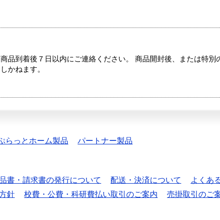
商品到着後７日以内にご連絡ください。 商品開封後、または特別
たしかねます。
ぷらっとホーム製品
パートナー製品
品書・請求書の発行について
配送・決済について
よくあ
方針
校費・公費・科研費払い取引のご案内
売掛取引のご