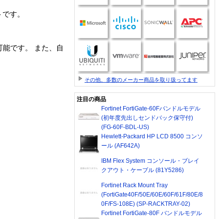
トです。
能です。 また、自
その他、多数のメーカー商品を取り扱ってます
注目の商品
Fortinet FortiGate-60Fバンドルモデル
(初年度先出しセンドバック保守付)
(FG-60F-BDL-US)
Hewlett-Packard HP LCD 8500 コンソ
ール (AF642A)
IBM Flex System コンソール・ブレイ
クアウト・ケーブル (81Y5286)
Fortinet Rack Mount Tray
(FortiGate40F/50E/60E/60F/61F/80E/8
0F/FS-108E) (SP-RACKTRAY-02)
Fortinet FortiGate-80F バンドルモデル