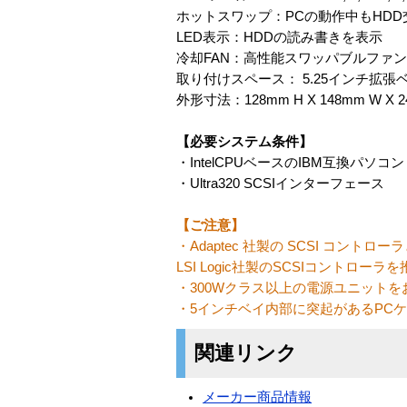
ホットスワップ：PCの動作中もHDD
LED表示：HDDの読み書きを表示
冷却FAN：高性能スワッパブルファンモ
取り付けスペース： 5.25インチ拡張
外形寸法：128mm H X 148mm W X 2
【必要システム条件】
・IntelCPUベースのIBM互換パソコン（Pe
・Ultra320 SCSIインターフェース
【ご注意】
・Adaptec 社製の SCSI コント
LSI Logic社製のSCSIコントロー
・300Wクラス以上の電源ユニットをお
・5インチベイ内部に突起があるPC
関連リンク
メーカー商品情報