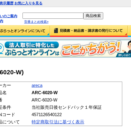
表示履歴
お気に入りを見る
払いのご案内
内
型番まとめ検索»
-6020-W)
ーカー
areca
品名
ARC-6020-W
番
ARC-6020-W
証条件
当社販売日後センドバック１年保証
ANコード
4571126540122
品について
特定商取引法に基づく表示