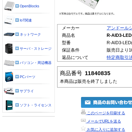
OpenBlocks
IoT関連
メーカー
アンドール
ネットワーク
商品名
R-AID3-LED
型番
R-AID3-LED(
サーバ・ストレージ
保証条件
販売日より1
返品について
特定商取引
パソコン・周辺機器
商品番号
11840835
PCパーツ
本商品は販売を終了しました
サプライ
ソフト・ライセンス
このページを印刷する
メールでURLを送る
お気に入りに追加する