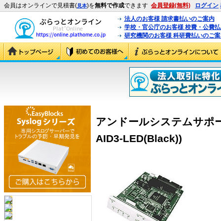
会員はオンラインで見積書(
)を
無料で作成
できます
会員登録(無料)
ログイン
見本
法人のお客様 請求書払いのご案内
学校・官公庁のお客様 校費・公費
研究機関のお客様 科研費払いのご案
アンドールシステムサポート R-A
AID3-LED(Black))