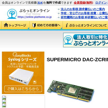
会員はオンラインで見積書(
)を
無料で作成
できます
会員登録(無料)
ログイン
見本
法人のお客様 請求書払いのご案内
学校・官公庁のお客様 校費・公費
研究機関のお客様 科研費払いのご案
SUPERMICRO DAC-ZCRIN