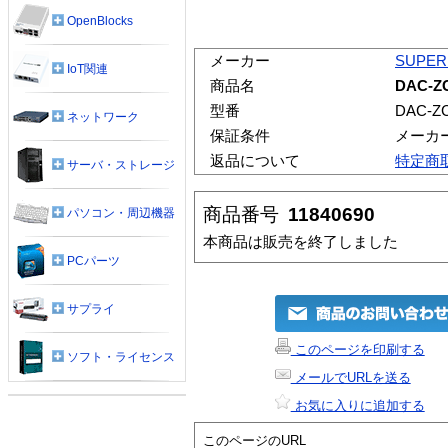
OpenBlocks
メーカー
SUPER
IoT関連
商品名
DAC-Z
型番
DAC-Z
ネットワーク
保証条件
メーカ
返品について
特定商
サーバ・ストレージ
商品番号
11840690
パソコン・周辺機器
本商品は販売を終了しました
PCパーツ
サプライ
このページを印刷する
ソフト・ライセンス
メールでURLを送る
お気に入りに追加する
このページのURL