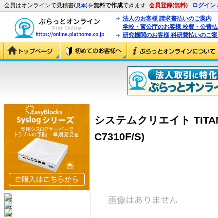
会員はオンラインで見積書(
)を
無料で作成
できます
会員登録(無料)
ログイン
見本
法人のお客様 請求書払いのご案内
学校・官公庁のお客様 校費・公費
研究機関のお客様 科研費払いのご案
システムクリエイト TITAN-C7
C7310F/S)