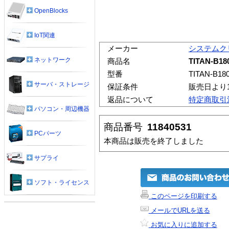
OpenBlocks
IoT関連
メーカー
システムク
ネットワーク
商品名
TITAN-B18
型番
TITAN-B18
サーバ・ストレージ
保証条件
販売日より
返品について
特定商取引
パソコン・周辺機器
商品番号
11840531
PCパーツ
本商品は販売を終了しました
サプライ
ソフト・ライセンス
このページを印刷する
メールでURLを送る
お気に入りに追加する