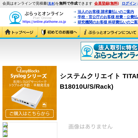
会員はオンラインで見積書(
)を
無料で作成
できます
会員登録(無料)
ログイン
見本
法人のお客様 請求書払いのご案内
学校・官公庁のお客様 校費・公費
研究機関のお客様 科研費払いのご案
システムクリエイト TITAN-B1
B18010U/S/Rack)