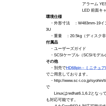
アラーム YE
LED 前面キャニス
環境仕様
・外形寸法 ：W483mm-19イン
3U
・重量 ：20.5kg（ディスク
付属品
・ユーザーズガイド
・SCSIケーブル（SCSIモデ
その他
・別売で
HD68pin－ミニチュアHD6
でご用意しております。
・http://www.sc-i.co.jp/syo
で
Linuxはredhat6.1,6.2となって
も対応可能です。