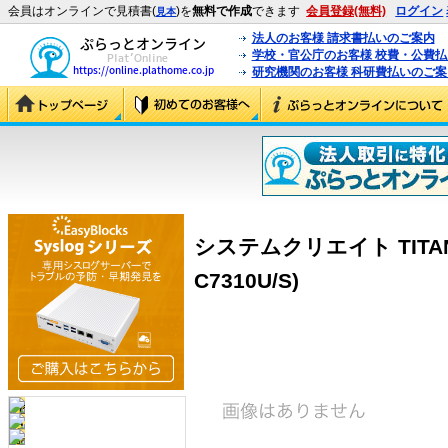
会員はオンラインで見積書(
)を
無料で作成
できます
会員登録(無料)
ログイン
見本
法人のお客様 請求書払いのご案内
学校・官公庁のお客様 校費・公費
研究機関のお客様 科研費払いのご案
システムクリエイト TITAN-C7
C7310U/S)