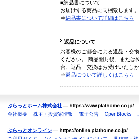
■納品書について
お届けする商品に同梱致します
⇒
納品書について詳細はこちら
返品について
お客様のご都合による返品・交
ください。 商品開封後、または
合、返品・交換はお受けいたし
⇒
返品について詳しくはこちら
ぷらっとホーム株式会社
—
https://www.plathome.co.jp/
会社概要
株主・投資家情報
電子公告
OpenBlocks
ぷらっとオンライン
—
https://online.plathome.co.jp/
ご利用ガイド
ぷらっとオンラインについて
見積書・納