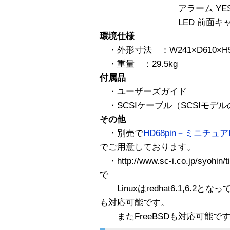
アラーム YE
LED 前面キャニス
環境仕様
・外形寸法 ：W241×D610×H5
・重量 ：29.5kg
付属品
・ユーザーズガイド
・SCSIケーブル（SCSIモデ
その他
・別売で
HD68pin－ミニチュアHD6
でご用意しております。
・http://www.sc-i.co.jp/syo
で
Linuxはredhat6.1,6.2となって
も対応可能です。
またFreeBSDも対応可能で