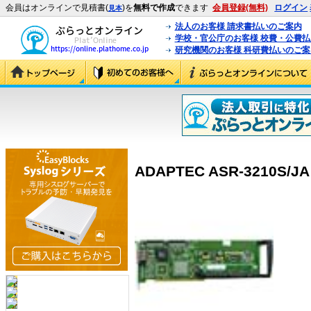
会員はオンラインで見積書(
)を
無料で作成
できます
会員登録(無料)
ログイン
見本
法人のお客様 請求書払いのご案内
学校・官公庁のお客様 校費・公費
研究機関のお客様 科研費払いのご案
ADAPTEC ASR-3210S/JA K