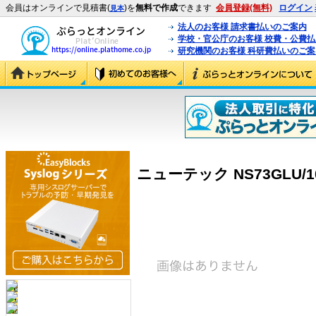
会員はオンラインで見積書(
)を
無料で作成
できます
会員登録(無料)
ログイン
見本
法人のお客様 請求書払いのご案内
学校・官公庁のお客様 校費・公費
研究機関のお客様 科研費払いのご案
ニューテック NS73GLU/10K