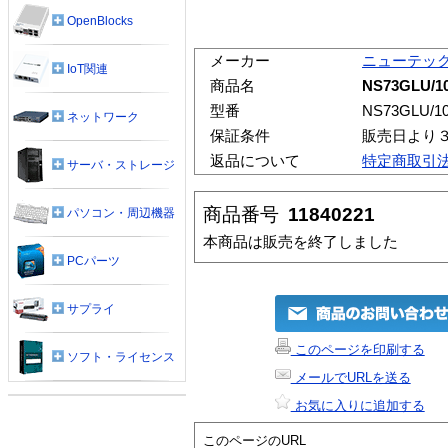
OpenBlocks
メーカー
ニューテッ
IoT関連
商品名
NS73GLU/1
型番
NS73GLU/1
ネットワーク
保証条件
販売日より
返品について
特定商取引
サーバ・ストレージ
商品番号
11840221
パソコン・周辺機器
本商品は販売を終了しました
PCパーツ
サプライ
このページを印刷する
ソフト・ライセンス
メールでURLを送る
お気に入りに追加する
このページのURL