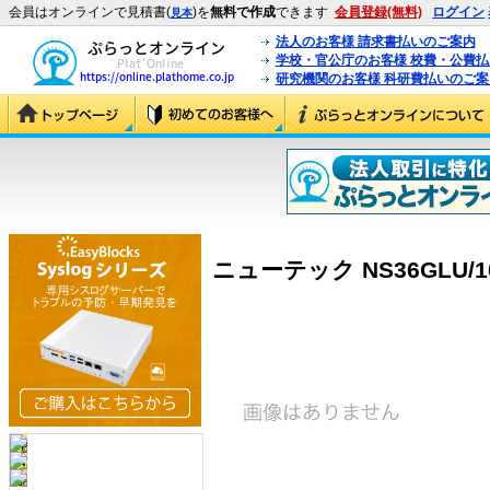
会員はオンラインで見積書(
)を
無料で作成
できます
会員登録(無料)
ログイン
見本
法人のお客様 請求書払いのご案内
学校・官公庁のお客様 校費・公費
研究機関のお客様 科研費払いのご案
ニューテック NS36GLU/10K