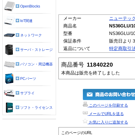
OpenBlocks
メーカー
ニューテッ
IoT関連
商品名
NS36GLU/1
型番
NS36GLU/1
ネットワーク
保証条件
販売日より
返品について
特定商取引
サーバ・ストレージ
商品番号
11840220
パソコン・周辺機器
本商品は販売を終了しました
PCパーツ
サプライ
このページを印刷する
ソフト・ライセンス
メールでURLを送る
お気に入りに追加する
このページのURL