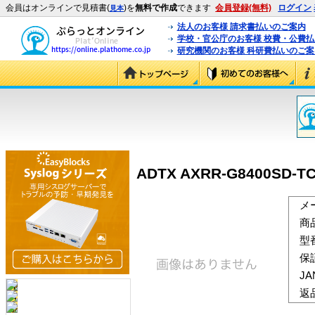
会員はオンラインで見積書(
)を
無料で作成
できます
会員登録(無料)
ログイン
見本
法人のお客様 請求書払いのご案内
学校・官公庁のお客様 校費・公費
研究機関のお客様 科研費払いのご案
ADTX AXRR-G8400SD-TC
メ
商
型
保
J
返