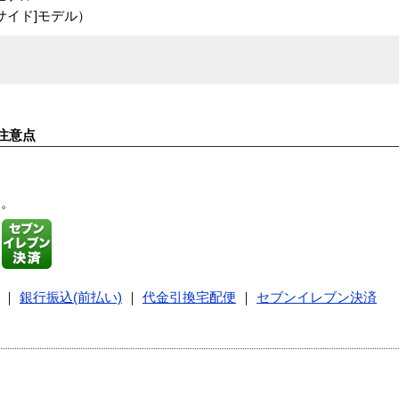
スクサイド]モデル）
注意点
す。
｜
銀行振込(前払い)
｜
代金引換宅配便
｜
セブンイレブン決済