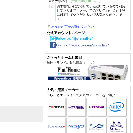
東京大学/K様
(ご利用期間2009年～)
“
請求書払いに対応していただいているので利用
しております。メールでの問い合わせにも丁寧
に対応していただけるので大変ありがたいで
す。
あなたの声をお寄せください!
公式アカウント / ページ
ぷらっとホーム社製品
当社ブランドの製品情報はこちら
人気・定番メーカー
ぷらっとオンラインで人気のメーカーをご紹介！