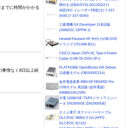
間付き (EBIX/SYSLOG120G/1Y)
着までに時間がかかる
内田洋行 イレーザーFB型(大) 7-337-
0040 (7-337-0040)
三菱電機 GX Developer 日本語版
(SW8D5C-GPPW-J)
Hewlett-Packard HP 外付けUSB DVD
ドライブ (701498-B21)
CISCO Japan 250V AC Type A Power
Cable (CAB-TA-250V-JP=)
PLAT'HOME OpenBlocks IX9 Debian
の事情なく8日以上経
11搭載モデル (OBSIX9/D11A)
金井電器産業 MINI KEYBOARD Pro
USBモデル 英語版 (金井電器)
(HMB632KUS/R)
大電 100BASE-TX/FXメディアコンバ
ータ DN2800GE (DN2800GE)
エイム電子 光ファイバーケーブル
DLC/DSC MM62.5 2m (AFP2-
DLC/DSC-62-02)