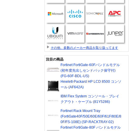
その他、多数のメーカー商品を取り扱ってます
注目の商品
Fortinet FortiGate-60Fバンドルモデル
(初年度先出しセンドバック保守付)
(FG-60F-BDL-US)
Hewlett-Packard HP LCD 8500 コンソ
ール (AF642A)
IBM Flex System コンソール・ブレイ
クアウト・ケーブル (81Y5286)
Fortinet Rack Mount Tray
(FortiGate40F/50E/60E/60F/61F/80E/8
0F/FS-108E) (SP-RACKTRAY-02)
Fortinet FortiGate-80F バンドルモデル