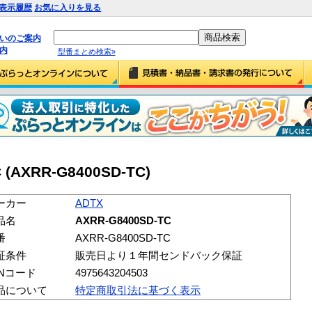
表示履歴
お気に入りを見る
払いのご案内
内
型番まとめ検索»
 (AXRR-G8400SD-TC)
ーカー
ADTX
品名
AXRR-G8400SD-TC
番
AXRR-G8400SD-TC
証条件
販売日より１年間センドバック保証
ANコード
4975643204503
品について
特定商取引法に基づく表示