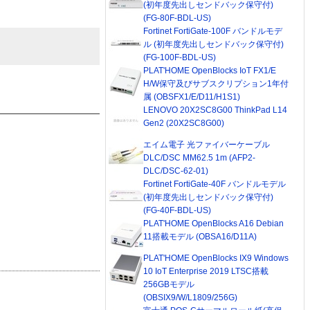
(初年度先出しセンドバック保守付)
(FG-80F-BDL-US)
Fortinet FortiGate-100F バンドルモデ
ル (初年度先出しセンドバック保守付)
(FG-100F-BDL-US)
PLAT'HOME OpenBlocks IoT FX1/E
H/W保守及びサブスクリプション1年付
属 (OBSFX1/E/D11/H1S1)
LENOVO 20X2SC8G00 ThinkPad L14
Gen2 (20X2SC8G00)
エイム電子 光ファイバーケーブル
DLC/DSC MM62.5 1m (AFP2-
DLC/DSC-62-01)
Fortinet FortiGate-40F バンドルモデル
(初年度先出しセンドバック保守付)
(FG-40F-BDL-US)
PLAT'HOME OpenBlocks A16 Debian
11搭載モデル (OBSA16/D11A)
PLAT'HOME OpenBlocks IX9 Windows
10 IoT Enterprise 2019 LTSC搭載
256GBモデル
(OBSIX9/W/L1809/256G)