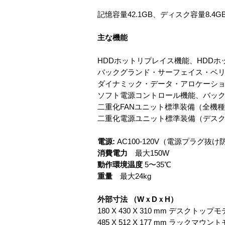
記憶容量42.1GB、ディスク容量8.4GB
主な機能
HDDホットリプレイス機能、HDDホ
バックグランド・サーフェイス・ベ
ダイナミック・データ・アロケーシ
ソフト電源コントロール機能、バッ
二重化FANユニット標準装備（全機
二重化電源ユニット標準装備（デス
電源:
AC100-120V（電源プラグ抜
消費電力
最大150W
動作環境温度
5〜35℃
重量
最大24kg
外部寸法 （WｘDｘH）
180 X 430 X 310 mm デスクトップ
485 X 512 X 177 mm ラックマウン