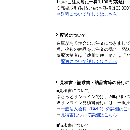
1つのご注文毎に
一律1,100円(税込)
※売掛取引(後払い)のお客様は33,0
⇒
送料について詳しくはこちら
配送について
在庫がある場合のご注文につきまし
尚、複数の商品をご注文の場合、発
※配送業者は「佐川急便」または「
⇒
配送について詳しくはこちら
見積書・請求書・納品書等の発行に
■見積書について
ぷらっとオンラインでは、24時間い
※オンライン見積書発行には、一般法人
⇒
一般法人会員（BizID）の詳細はこ
⇒
見積書について詳細はこちら
■請求書について