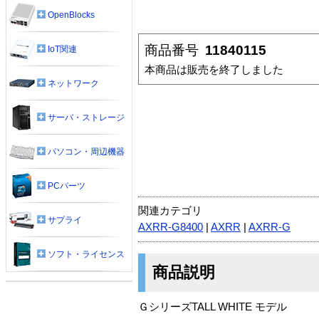
OpenBlocks
商品番号
11840115
IoT関連
本商品は販売を終了しました
ネットワーク
サーバ・ストレージ
パソコン・周辺機器
PCパーツ
関連カテゴリ
サプライ
AXRR-G8400
|
AXRR
|
AXRR-G
ソフト・ライセンス
商品説明
ＧシリーズTALL WHITE モデル