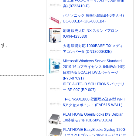
富士通 POS-Cサーマルロール紙(高保
存) (0722410-P)
パナソニック 感熱記録紙B4(6本入り)
UG-0001B4 (UG-0001B4)
応研 販売大臣 NX スタンドアロン
(OKN-423533)
ます。
大電 環境対応 1000BASE-T/X メディ
アコンバータ (DN1800SG2E)
Microsoft Windows Server Standard
2019 16コアライセンス 64bitWin対応
日本語版 5CAL付 DVDパッケージ
(P73-07691)
IDEC AUTO-ID SOLUTIONS バッテリ
ー BP-007 (BP-007)
TP-Link AX1800 壁面埋め込み型 Wi-Fi
6アクセスポイント (EAP615-WALL)
PLAT'HOME OpenBlocks IX9 Debian
10搭載モデル (OBSIX9/D10A)
PLAT'HOME EasyBlocks Syslog 120G
サブスクリプション(保守サービス) 1年