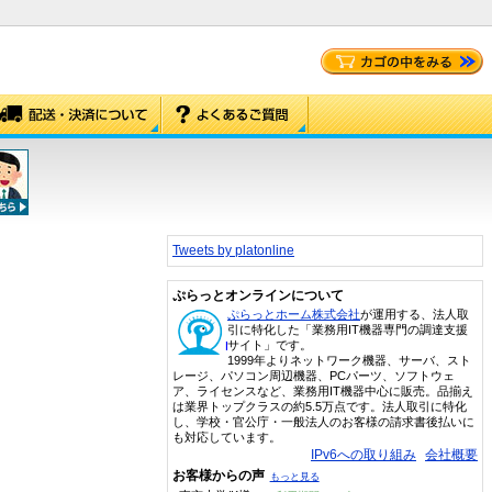
Tweets by platonline
ぷらっとオンラインについて
ぷらっとホーム株式会社
が運用する、法人取
引に特化した「業務用IT機器専門の調達支援
サイト」です。
1999年よりネットワーク機器、サーバ、スト
レージ、パソコン周辺機器、PCパーツ、ソフトウェ
ア、ライセンスなど、業務用IT機器中心に販売。品揃え
は業界トップクラスの約5.5万点です。法人取引に特化
し、学校・官公庁・一般法人のお客様の請求書後払いに
も対応しています。
IPv6への取り組み
会社概要
お客様からの声
もっと見る