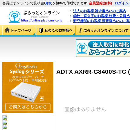
会員はオンラインで見積書(
)を
無料で作成
できます
会員登録(無料)
ログイン
見本
法人のお客様 請求書払いのご案内
学校・官公庁のお客様 校費・公費
研究機関のお客様 科研費払いのご案
ADTX AXRR-G8400S-TC 