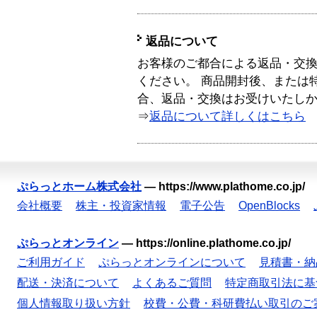
返品について
お客様のご都合による返品・交
ください。 商品開封後、または
合、返品・交換はお受けいたし
⇒
返品について詳しくはこちら
ぷらっとホーム株式会社
—
https://www.plathome.co.jp/
会社概要
株主・投資家情報
電子公告
OpenBlocks
ぷらっとオンライン
—
https://online.plathome.co.jp/
ご利用ガイド
ぷらっとオンラインについて
見積書・納
配送・決済について
よくあるご質問
特定商取引法に基
個人情報取り扱い方針
校費・公費・科研費払い取引のご