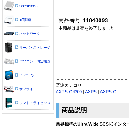
OpenBlocks
商品番号
11840093
IoT関連
本商品は販売を終了しました
ネットワーク
サーバ・ストレージ
パソコン・周辺機器
PCパーツ
関連カテゴリ
サプライ
AXRS-G4300
|
AXRS
|
AXRS-G
ソフト・ライセンス
商品説明
業界標準のUltra Wide SCSI-3イ