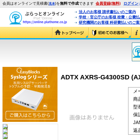
会員はオンラインで見積書(
)を
無料で作成
できます
会員登録(無料)
ログイン
見本
法人のお客様 請求書払いのご案内
学校・官公庁のお客様 校費・公費
研究機関のお客様 科研費払いのご案
ADTX AXRS-G4300SD (A
メ
商
型
保
J
返