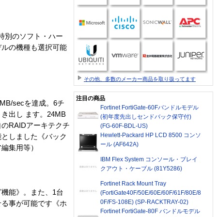
た、特別のソフト・ハー
デルの機種も選択可能
その他、多数のメーカー商品を取り扱ってます
注目の商品
/secを達成。6チ
Fortinet FortiGate-60Fバンドルモデル
出し ます。24MB
(初年度先出しセンドバック保守付)
RAIDアーキテクチ
(FG-60F-BDL-US)
Hewlett-Packard HP LCD 8500 コンソ
能としました《バック
ール (AF642A)
ア編集用等）
IBM Flex System コンソール・ブレイ
クアウト・ケーブル (81Y5286)
Fortinet Rack Mount Tray
機能》。また、1台
(FortiGate40F/50E/60E/60F/61F/80E/8
0F/FS-108E) (SP-RACKTRAY-02)
せる事が可能です《ホ
Fortinet FortiGate-80F バンドルモデル