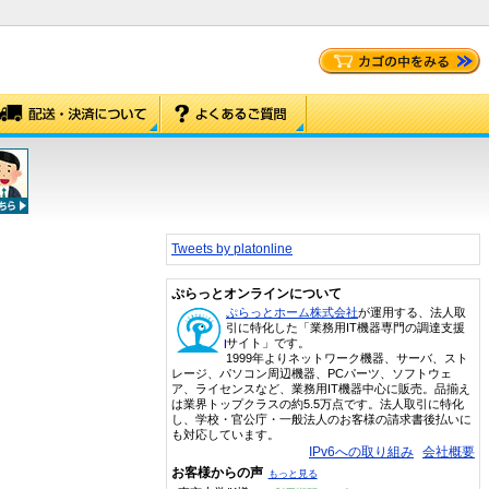
Tweets by platonline
ぷらっとオンラインについて
ぷらっとホーム株式会社
が運用する、法人取
引に特化した「業務用IT機器専門の調達支援
サイト」です。
1999年よりネットワーク機器、サーバ、スト
レージ、パソコン周辺機器、PCパーツ、ソフトウェ
ア、ライセンスなど、業務用IT機器中心に販売。品揃え
は業界トップクラスの約5.5万点です。法人取引に特化
し、学校・官公庁・一般法人のお客様の請求書後払いに
も対応しています。
IPv6への取り組み
会社概要
お客様からの声
もっと見る