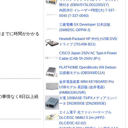
間付き (EBIX/SYSLOG120G/1Y)
内田洋行 イレーザーFB型(大) 7-337-
0040 (7-337-0040)
三菱電機 GX Developer 日本語版
(SW8D5C-GPPW-J)
着までに時間がかかる
Hewlett-Packard HP 外付けUSB DVD
ドライブ (701498-B21)
CISCO Japan 250V AC Type A Power
Cable (CAB-TA-250V-JP=)
PLAT'HOME OpenBlocks IX9 Debian
11搭載モデル (OBSIX9/D11A)
金井電器産業 MINI KEYBOARD Pro
USBモデル 英語版 (金井電器)
(HMB632KUS/R)
の事情なく8日以上経
大電 100BASE-TX/FXメディアコンバ
ータ DN2800GE (DN2800GE)
エイム電子 光ファイバーケーブル
DLC/DSC MM62.5 2m (AFP2-
DLC/DSC-62-02)