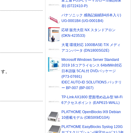
富士通 POS-Cサーマルロール紙(高保
存) (0722410-P)
パナソニック 感熱記録紙B4(6本入り)
UG-0001B4 (UG-0001B4)
応研 販売大臣 NX スタンドアロン
(OKN-423533)
大電 環境対応 1000BASE-T/X メディ
アコンバータ (DN1800SG2E)
Microsoft Windows Server Standard
2019 16コアライセンス 64bitWin対応
日本語版 5CAL付 DVDパッケージ
ます。
(P73-07691)
IDEC AUTO-ID SOLUTIONS バッテリ
ー BP-007 (BP-007)
TP-Link AX1800 壁面埋め込み型 Wi-Fi
6アクセスポイント (EAP615-WALL)
PLAT'HOME OpenBlocks IX9 Debian
10搭載モデル (OBSIX9/D10A)
PLAT'HOME EasyBlocks Syslog 120G
サブスクリプション(保守サービス) 1年