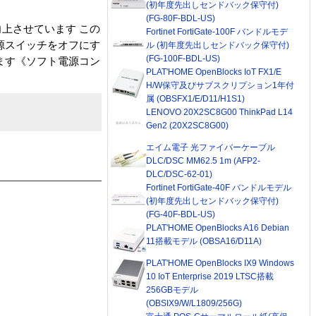
(初年度先出しセンドバック保守付)
(FG-80F-BDL-US)
上させています この
Fortinet FortiGate-100F バンドルモデ
源スイッチをオフにす
ル (初年度先出しセンドバック保守付)
(FG-100F-BDL-US)
ます《ソフト電源コン
PLAT'HOME OpenBlocks IoT FX1/E
H/W保守及びサブスクリプション1年付
属 (OBSFX1/E/D11/H1S1)
LENOVO 20X2SC8G00 ThinkPad L14
Gen2 (20X2SC8G00)
エイム電子 光ファイバーケーブル
DLC/DSC MM62.5 1m (AFP2-
DLC/DSC-62-01)
Fortinet FortiGate-40F バンドルモデル
(初年度先出しセンドバック保守付)
(FG-40F-BDL-US)
PLAT'HOME OpenBlocks A16 Debian
11搭載モデル (OBSA16/D11A)
PLAT'HOME OpenBlocks IX9 Windows
10 IoT Enterprise 2019 LTSC搭載
256GBモデル
(OBSIX9/W/L1809/256G)