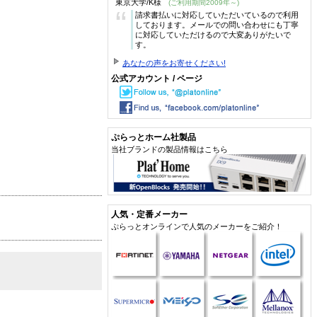
東京大学/K様
(ご利用期間2009年～)
“
請求書払いに対応していただいているので利用
しております。メールでの問い合わせにも丁寧
に対応していただけるので大変ありがたいで
す。
あなたの声をお寄せください!
公式アカウント / ページ
ぷらっとホーム社製品
当社ブランドの製品情報はこちら
人気・定番メーカー
ぷらっとオンラインで人気のメーカーをご紹介！