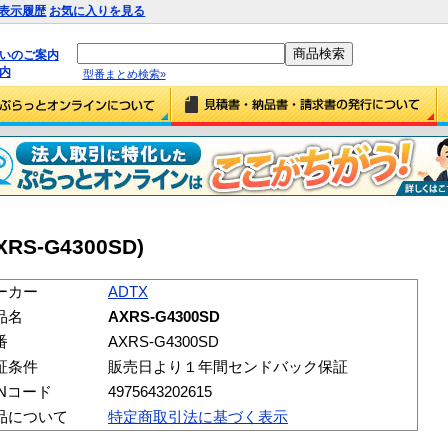
表示履歴
お気に入りを見る
払いのご案内
内
型番まとめ検索»
XRS-G4300SD)
ーカー
ADTX
品名
AXRS-G4300SD
番
AXRS-G4300SD
証条件
販売日より１年間センドバック保証
ANコード
4975643202615
品について
特定商取引法に基づく表示