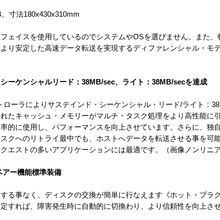
寸法180x430x310mm
I-3インターフェイスを使用しているのでシステムやOSを選びません。ま
。より安定した高速データ転送を実現するディファレンシャル・モ
ケンシャルリード：38MB/sec、ライト：38MB/secを達成
トローラによりサステインド・シーケンシャル・リード/ライト：38MB
れたキャッシュ・メモリーがマルチ・タスク処理をより高性能に引き
率的に使用し、パフォーマンスを向上させています。さらに、独自の
ィスクへのリトライ最中でも、ホストへデータを転送させる事を可
リクエストの多いアプリケーションには最適です。（画像ノンリニ
ペアー機能標準装備
する事なく、ディスクの交換が簡単に行なえます《ホット・プラグ
設定すれば、障害発生時に自動的に切換わり、より信頼性を向上さ