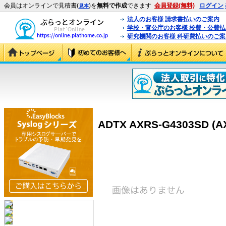
会員はオンラインで見積書(
)を
無料で作成
できます
会員登録(無料)
ログイン
見本
法人のお客様 請求書払いのご案内
学校・官公庁のお客様 校費・公費
研究機関のお客様 科研費払いのご案
ADTX AXRS-G4303SD (A