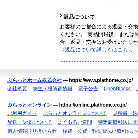
返品について
お客様のご都合による返品・交
ください。 商品開封後、または
合、返品・交換はお受けいたし
⇒
返品について詳しくはこちら
ぷらっとホーム株式会社
—
https://www.plathome.co.jp/
会社概要
株主・投資家情報
電子公告
OpenBlocks
ぷらっとオンライン
—
https://online.plathome.co.jp/
ご利用ガイド
ぷらっとオンラインについて
見積書・納
配送・決済について
よくあるご質問
特定商取引法に基
個人情報取り扱い方針
校費・公費・科研費払い取引のご