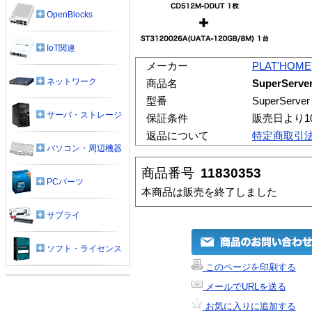
OpenBlocks
IoT関連
メーカー
PLAT'HOME
ネットワーク
商品名
SuperServ
型番
SuperServ
サーバ・ストレージ
保証条件
販売日より1
返品について
特定商取引
パソコン・周辺機器
商品番号
11830353
PCパーツ
本商品は販売を終了しました
サプライ
ソフト・ライセンス
このページを印刷する
メールでURLを送る
お気に入りに追加する