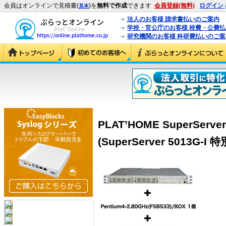
会員はオンラインで見積書(
)を
無料で作成
できます
会員登録(無料)
ログイン
見本
法人のお客様 請求書払いのご案内
学校・官公庁のお客様 校費・公費
研究機関のお客様 科研費払いのご案
PLAT’HOME SuperServ
(SuperServer 5013G-I