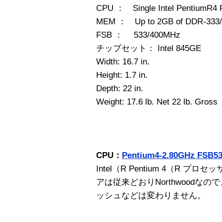
CPU ： Single Intel PentiumR4 P
MEM ： Up to 2GB of DDR-333/
FSB ： 533/400MHz
チップセット： Intel 845GE
Width: 16.7 in.
Height: 1.7 in.
Depth: 22 in.
Weight: 17.6 lb. Net 22 lb. Gross
CPU：
Pentium4-2.80GHz FSB5
Intel（R Pentium 4（R プ
アは従来どおりNorthwoodなの
ッシュなどは変わりません。