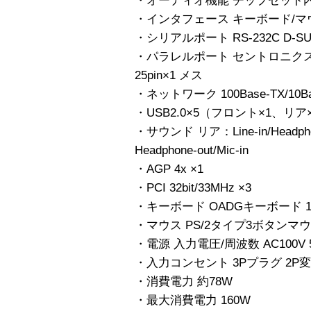
・オーディオ機能 チップセット内
・インタフェース キーボード/マウス PS
・シリアルポート RS-232C D-SUB
・パラレルポート セントロニクス準拠
25pin×1 メス
・ネットワーク 100Base-TX/10B
・USB2.0×5（フロント×1、リア
・サウンド リア：Line-in/Headph
Headphone-out/Mic-in
・AGP 4x ×1
・PCI 32bit/33MHz ×3
・キーボード OADGキーボード 1
・マウス PS/2タイプ3ボタンマ
・電源 入力電圧/周波数 AC100V 5
・入力コンセント 3Pプラグ 2P
・消費電力 約78W
・最大消費電力 160W