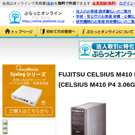
会員はオンラインで見積書(
)を
無料で作成
できます
会員登録(無料)
ログイン
見本
法人のお客様 請求書払いのご案内
学校・官公庁のお客様 校費・公費
研究機関のお客様 科研費払いのご案
FUJITSU CELSIUS M41
(CELSIUS M410 P4 3.0