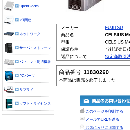
OpenBlocks
IoT関連
メーカー
FUJITSU
ネットワーク
商品名
CELSIUS M
型番
CELSIUS M
サーバ・ストレージ
保証条件
当社販売日
返品について
特定商取引
パソコン・周辺機器
商品番号
11830260
PCパーツ
本商品は販売を終了しました
サプライ
ソフト・ライセンス
このページを印刷する
メールでURLを送る
お気に入りに追加する