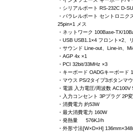
・インタフェース キーボード/マウス PS
・シリアルポート RS-232C D-SUB
・パラレルポート セントロニクス準拠
25pin×1 メス
・ネットワーク 100Base-TX/10B
・USB USB1.1×4 フロント×2、
・サウンド Line-out、Line-in、Mi
・AGP 4x ×1
・PCI 32bit/33MHz ×3
・キーボード OADGキーボード 1
・マウス PS/2タイプ3ボタンマ
・電源 入力電圧/周波数 AC100V 5
・入力コンセント 3Pプラグ 2P
・消費電力 約53W
・最大消費電力 160W
・発熱量 576KJ/h
・外形寸法[W×D×H] 136mm×348