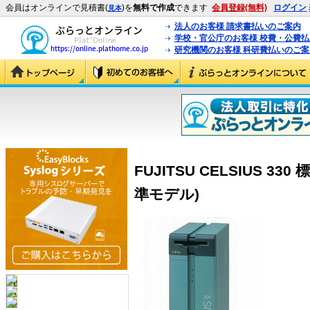
会員はオンラインで見積書(
)を
無料で作成
できます
会員登録(無料)
ログイン
見本
法人のお客様 請求書払いのご案内
学校・官公庁のお客様 校費・公費
研究機関のお客様 科研費払いのご案
FUJITSU CELSIUS 330
準モデル)