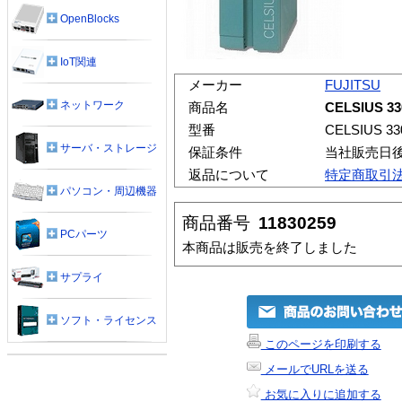
OpenBlocks
IoT関連
メーカー
FUJITSU
ネットワーク
商品名
CELSIUS 
型番
CELSIUS 
サーバ・ストレージ
保証条件
当社販売日
返品について
特定商取引
パソコン・周辺機器
商品番号
11830259
PCパーツ
本商品は販売を終了しました
サプライ
ソフト・ライセンス
このページを印刷する
メールでURLを送る
お気に入りに追加する