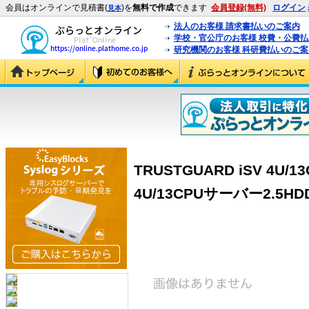
会員はオンラインで見積書(
)を
無料で作成
できます
会員登録(無料)
ログイン
見本
法人のお客様 請求書払いのご案内
学校・官公庁のお客様 校費・公費
研究機関のお客様 科研費払いのご案
TRUSTGUARD iSV 4U/
4U/13CPUサーバー2.5HD