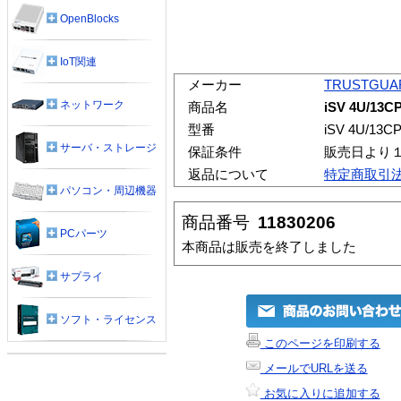
OpenBlocks
IoT関連
メーカー
TRUSTGUA
ネットワーク
商品名
iSV 4U/1
型番
iSV 4U/1
サーバ・ストレージ
保証条件
販売日より
返品について
特定商取引
パソコン・周辺機器
商品番号
11830206
PCパーツ
本商品は販売を終了しました
サプライ
ソフト・ライセンス
このページを印刷する
メールでURLを送る
お気に入りに追加する