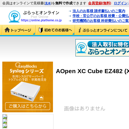
会員はオンラインで見積書(
)を
無料で作成
できます
会員登録(無料)
ログイン
見本
法人のお客様 請求書払いのご案内
学校・官公庁のお客様 校費・公費
研究機関のお客様 科研費払いのご案
AOpen XC Cube EZ482 (