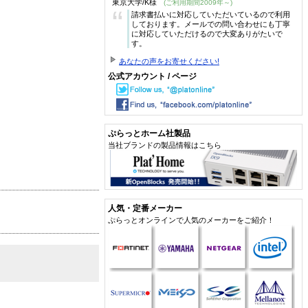
東京大学/K様
(ご利用期間2009年～)
“
請求書払いに対応していただいているので利用
しております。メールでの問い合わせにも丁寧
に対応していただけるので大変ありがたいで
す。
あなたの声をお寄せください!
公式アカウント / ページ
ぷらっとホーム社製品
当社ブランドの製品情報はこちら
人気・定番メーカー
ぷらっとオンラインで人気のメーカーをご紹介！