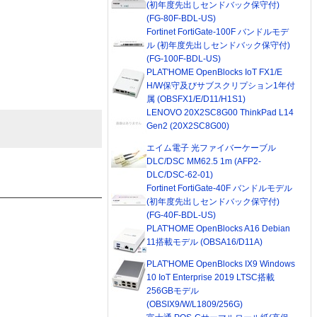
(初年度先出しセンドバック保守付)
(FG-80F-BDL-US)
Fortinet FortiGate-100F バンドルモデ
ル (初年度先出しセンドバック保守付)
(FG-100F-BDL-US)
PLAT'HOME OpenBlocks IoT FX1/E
H/W保守及びサブスクリプション1年付
属 (OBSFX1/E/D11/H1S1)
LENOVO 20X2SC8G00 ThinkPad L14
Gen2 (20X2SC8G00)
エイム電子 光ファイバーケーブル
DLC/DSC MM62.5 1m (AFP2-
DLC/DSC-62-01)
Fortinet FortiGate-40F バンドルモデル
(初年度先出しセンドバック保守付)
(FG-40F-BDL-US)
PLAT'HOME OpenBlocks A16 Debian
11搭載モデル (OBSA16/D11A)
PLAT'HOME OpenBlocks IX9 Windows
10 IoT Enterprise 2019 LTSC搭載
256GBモデル
(OBSIX9/W/L1809/256G)