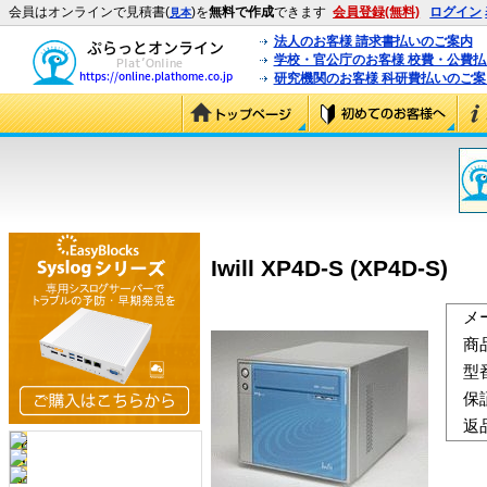
会員はオンラインで見積書(
)を
無料で作成
できます
会員登録(無料)
ログイン
見本
法人のお客様 請求書払いのご案内
学校・官公庁のお客様 校費・公費
研究機関のお客様 科研費払いのご案
Iwill XP4D-S (XP4D-S)
メ
商
型
保
返