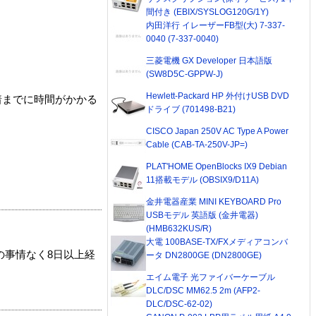
間付き (EBIX/SYSLOG120G/1Y)
内田洋行 イレーザーFB型(大) 7-337-
0040 (7-337-0040)
三菱電機 GX Developer 日本語版
(SW8D5C-GPPW-J)
Hewlett-Packard HP 外付けUSB DVD
着までに時間がかかる
ドライブ (701498-B21)
CISCO Japan 250V AC Type A Power
Cable (CAB-TA-250V-JP=)
PLAT'HOME OpenBlocks IX9 Debian
11搭載モデル (OBSIX9/D11A)
金井電器産業 MINI KEYBOARD Pro
USBモデル 英語版 (金井電器)
(HMB632KUS/R)
大電 100BASE-TX/FXメディアコンバ
の事情なく8日以上経
ータ DN2800GE (DN2800GE)
エイム電子 光ファイバーケーブル
DLC/DSC MM62.5 2m (AFP2-
DLC/DSC-62-02)