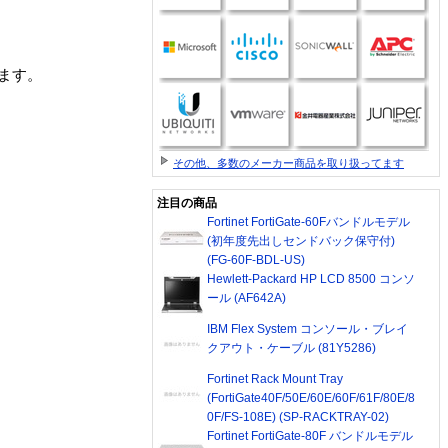
ます。
その他、多数のメーカー商品を取り扱ってます
注目の商品
Fortinet FortiGate-60Fバンドルモデル
(初年度先出しセンドバック保守付)
(FG-60F-BDL-US)
Hewlett-Packard HP LCD 8500 コンソ
ール (AF642A)
IBM Flex System コンソール・ブレイ
クアウト・ケーブル (81Y5286)
Fortinet Rack Mount Tray
(FortiGate40F/50E/60E/60F/61F/80E/8
0F/FS-108E) (SP-RACKTRAY-02)
Fortinet FortiGate-80F バンドルモデル