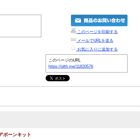
このページを印刷する
メールでURLを送る
お気に入りに追加する
このページのURL
https://plth.me/11820576
PCベアボーンキット