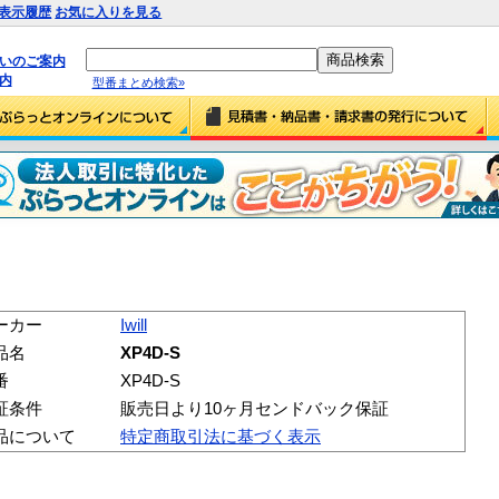
表示履歴
お気に入りを見る
払いのご案内
内
型番まとめ検索»
ーカー
Iwill
品名
XP4D-S
番
XP4D-S
証条件
販売日より10ヶ月センドバック保証
品について
特定商取引法に基づく表示