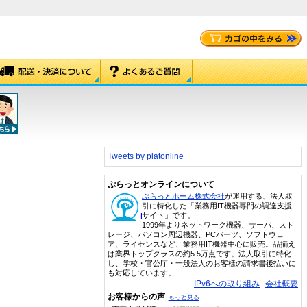
Tweets by platonline
ぷらっとオンラインについて
ぷらっとホーム株式会社
が運用する、法人取
引に特化した「業務用IT機器専門の調達支援
サイト」です。
1999年よりネットワーク機器、サーバ、スト
レージ、パソコン周辺機器、PCパーツ、ソフトウェ
ア、ライセンスなど、業務用IT機器中心に販売。品揃え
は業界トップクラスの約5.5万点です。法人取引に特化
し、学校・官公庁・一般法人のお客様の請求書後払いに
も対応しています。
IPv6への取り組み
会社概要
お客様からの声
もっと見る