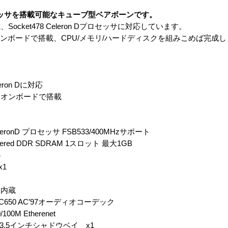
D プロセッサを搭載可能なキューブ型ベアボーンです。
載、Socket478 Celeron Dプロセッサに対応しています。
ンボードで搭載、CPU/メモリ/ハードディスクを組みこめば完成し
eron Dに対応
etをオンボードで搭載
CeleronD プロセッサ FSB533/400MHzサポート
fered DDR SDRAM 1スロット 最大1GB
4
x1
ト内蔵
C650 AC’97オーディオコーデック
00M Etherenet
3.5インチシャドウベイ x1