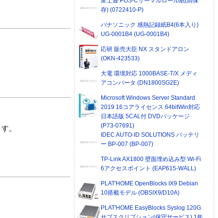
富士通 POS-Cサーマルロール紙(高保
存) (0722410-P)
パナソニック 感熱記録紙B4(6本入り)
UG-0001B4 (UG-0001B4)
応研 販売大臣 NX スタンドアロン
(OKN-423533)
大電 環境対応 1000BASE-T/X メディ
アコンバータ (DN1800SG2E)
Microsoft Windows Server Standard
2019 16コアライセンス 64bitWin対応
日本語版 5CAL付 DVDパッケージ
(P73-07691)
ます。
IDEC AUTO-ID SOLUTIONS バッテリ
ー BP-007 (BP-007)
TP-Link AX1800 壁面埋め込み型 Wi-Fi
6アクセスポイント (EAP615-WALL)
PLAT'HOME OpenBlocks IX9 Debian
10搭載モデル (OBSIX9/D10A)
PLAT'HOME EasyBlocks Syslog 120G
サブスクリプション(保守サービス) 1年