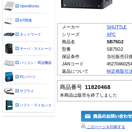
OpenBlocks
IoT関連
メーカー
SHUTTLE
シリーズ
XPC
ネットワーク
商品名
SB75G2
サーバ・ストレージ
型番
SB75G2
保証条件
当社販売日
パソコン・周辺機器
JANコード
4527046025
返品について
特定商取引
PCパーツ
商品番号
11820468
サプライ
本商品は販売を終了しました
ソフト・ライセンス
このページを印刷する