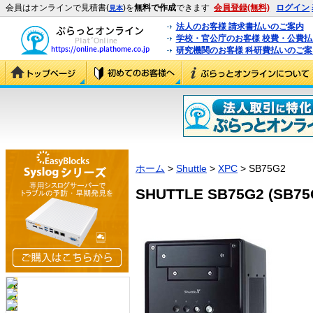
会員はオンラインで見積書(
)を
無料で作成
できます
会員登録(無料)
ログイン
見本
法人のお客様 請求書払いのご案内
学校・官公庁のお客様 校費・公費
研究機関のお客様 科研費払いのご案
ホーム
>
Shuttle
>
XPC
> SB75G2
SHUTTLE SB75G2 (SB75