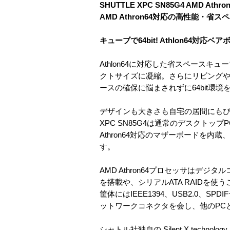
SHUTTLE XPC SN85G4 AMD A
AMD Athron64対応の高性能・
キューブで64bit! Athlon64対応ベア
Athlon64に対応した省スペースキ
クトサイズに凝縮。さらにリビング
ースの確保に悩まされずに64bit環
デザインも大きさも自宅の居間にも
XPC SN85G4は通常のデスクト
Athron64対応のマザーボードを
す。
AMD Athron64プロセッサはデ
を搭載や、シリアルATA RAIDを
筐体にはIEEE1394、USB2.0、
ットワークコネクタを会し、他のPC
シャトル社独自の Silent X tech