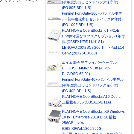
(初年度先出しセンドバック保守付)
(FG-80F-BDL-US)
Fortinet FortiGate-100F バンドルモデ
ル (初年度先出しセンドバック保守付)
(FG-100F-BDL-US)
PLAT'HOME OpenBlocks IoT FX1/E
H/W保守及びサブスクリプション1年付
属 (OBSFX1/E/D11/H1S1)
LENOVO 20X2SC8G00 ThinkPad L14
Gen2 (20X2SC8G00)
エイム電子 光ファイバーケーブル
DLC/DSC MM62.5 1m (AFP2-
DLC/DSC-62-01)
Fortinet FortiGate-40F バンドルモデル
(初年度先出しセンドバック保守付)
(FG-40F-BDL-US)
PLAT'HOME OpenBlocks A16 Debian
11搭載モデル (OBSA16/D11A)
PLAT'HOME OpenBlocks IX9 Windows
10 IoT Enterprise 2019 LTSC搭載
256GBモデル
(OBSIX9/W/L1809/256G)