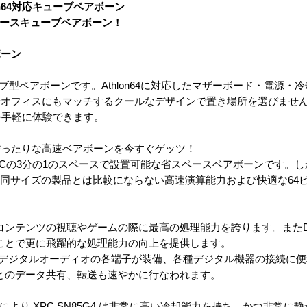
thron64対応キューブベアボーン
省スペースキューブベアボーン！
ボーン
ューブ型ベアボーンです。Athlon64に対応したマザーボード・電源
やオフィスにもマッチするクールなデザインで置き場所を選びませ
境を手軽に体験できます。
ぴったりな高速ベアボーンを今すぐゲッツ！
ップPCの3分の1のスペースで設置可能な省スペースベアボーンです。し
内蔵、同サイズの製品とは比較にならない高速演算能力および快適な6
ジタルコンテンツの視聴やゲームの際に最高の処理能力を誇ります。またD
使うことで更に飛躍的な処理能力の向上を提供します。
SPDIFデジタルオーディオの各端子が装備、各種デジタル機器の接続に便利
とのデータ共有、転送も速やかに行なわれます。
nology により XPC SN85G4 は非常に高い冷却能力を持ち、かつ非