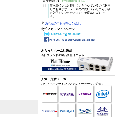
東京大学/K様
(ご利用期間2009年～)
“
請求書払いに対応していただいているので利用
しております。メールでの問い合わせにも丁寧
に対応していただけるので大変ありがたいで
す。
あなたの声をお寄せください!
公式アカウント / ページ
ぷらっとホーム社製品
当社ブランドの製品情報はこちら
人気・定番メーカー
ぷらっとオンラインで人気のメーカーをご紹介！