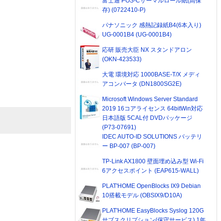
富士通 POS-Cサーマルロール紙(高保
存) (0722410-P)
パナソニック 感熱記録紙B4(6本入り)
UG-0001B4 (UG-0001B4)
応研 販売大臣 NX スタンドアロン
(OKN-423533)
大電 環境対応 1000BASE-T/X メディ
アコンバータ (DN1800SG2E)
Microsoft Windows Server Standard
2019 16コアライセンス 64bitWin対応
日本語版 5CAL付 DVDパッケージ
(P73-07691)
IDEC AUTO-ID SOLUTIONS バッテリ
ー BP-007 (BP-007)
TP-Link AX1800 壁面埋め込み型 Wi-Fi
6アクセスポイント (EAP615-WALL)
PLAT'HOME OpenBlocks IX9 Debian
10搭載モデル (OBSIX9/D10A)
PLAT'HOME EasyBlocks Syslog 120G
サブスクリプション(保守サービス) 1年