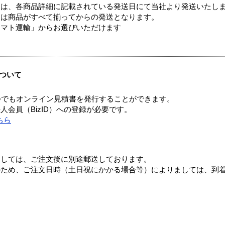
ては、各商品詳細に記載されている発送日にて当社より発送いたし
送は商品がすべて揃ってからの発送となります。
ヤマト運輸」からお選びいただけます
ついて
つでもオンライン見積書を発行することができます。
会員（BizID）への登録が必要です。
ちら
ましては、ご注文後に別途郵送しております。
のため、ご注文日時（土日祝にかかる場合等）によりましては、到