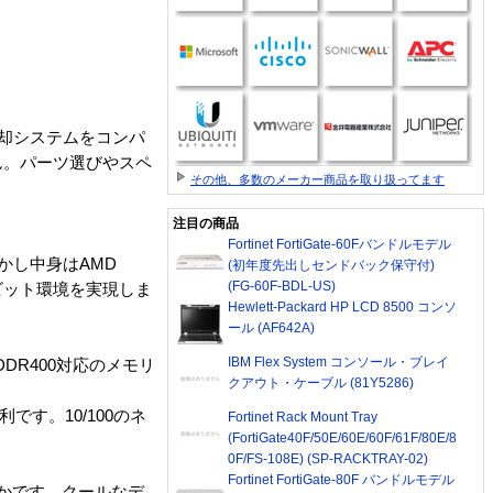
・冷却システムをコンパ
ん。パーツ選びやスペ
その他、多数のメーカー商品を取り扱ってます
注目の商品
Fortinet FortiGate-60Fバンドルモデル
かし中身はAMD
(初年度先出しセンドバック保守付)
(FG-60F-BDL-US)
4ビット環境を実現しま
Hewlett-Packard HP LCD 8500 コンソ
ール (AF642A)
IBM Flex System コンソール・ブレイ
DR400対応のメモリ
クアウト・ケーブル (81Y5286)
です。10/100のネ
Fortinet Rack Mount Tray
(FortiGate40F/50E/60E/60F/61F/80E/8
0F/FS-108E) (SP-RACKTRAY-02)
Fortinet FortiGate-80F バンドルモデル
常に静かです。クールなデ