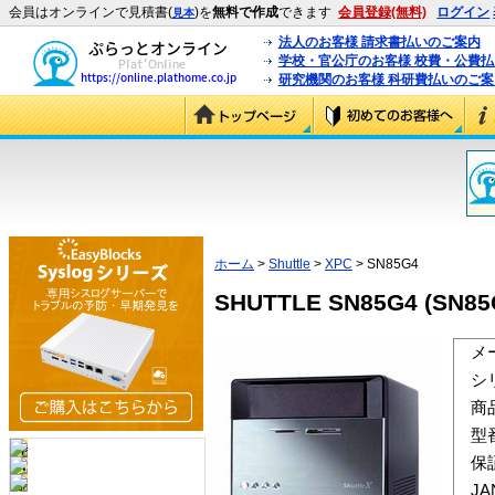
会員はオンラインで見積書(
)を
無料で作成
できます
会員登録(無料)
ログイン
見本
法人のお客様 請求書払いのご案内
学校・官公庁のお客様 校費・公費
研究機関のお客様 科研費払いのご案
ホーム
>
Shuttle
>
XPC
> SN85G4
SHUTTLE SN85G4 (SN85
メ
シ
商
型
保
J