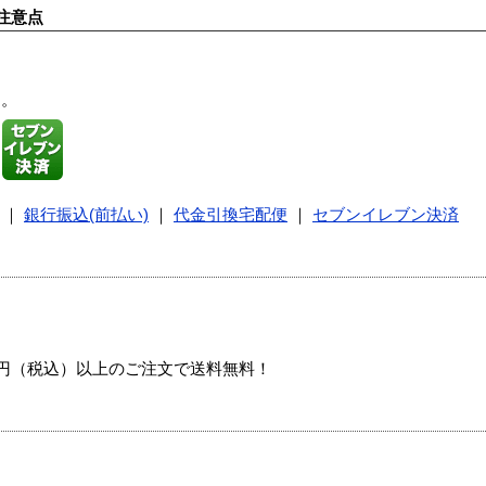
注意点
す。
｜
銀行振込(前払い)
｜
代金引換宅配便
｜
セブンイレブン決済
00円（税込）以上のご注文で送料無料！