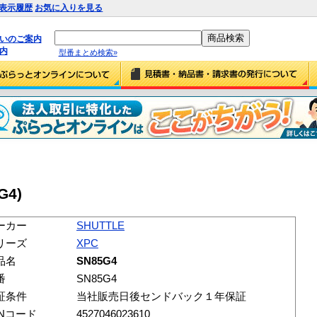
表示履歴
お気に入りを見る
払いのご案内
内
型番まとめ検索»
G4)
ーカー
SHUTTLE
リーズ
XPC
品名
SN85G4
番
SN85G4
証条件
当社販売日後センドバック１年保証
ANコード
4527046023610