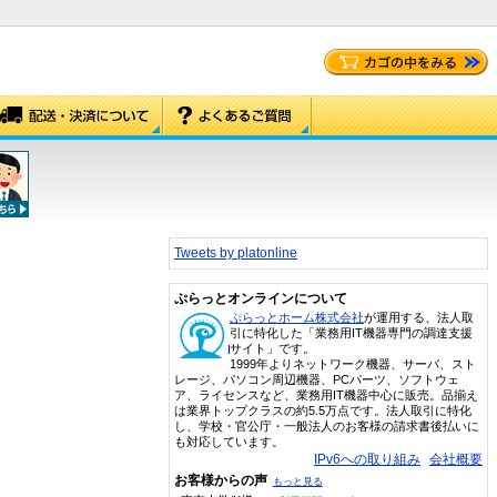
Tweets by platonline
ぷらっとオンラインについて
ぷらっとホーム株式会社
が運用する、法人取
引に特化した「業務用IT機器専門の調達支援
サイト」です。
1999年よりネットワーク機器、サーバ、スト
レージ、パソコン周辺機器、PCパーツ、ソフトウェ
ア、ライセンスなど、業務用IT機器中心に販売。品揃え
は業界トップクラスの約5.5万点です。法人取引に特化
し、学校・官公庁・一般法人のお客様の請求書後払いに
も対応しています。
IPv6への取り組み
会社概要
お客様からの声
もっと見る