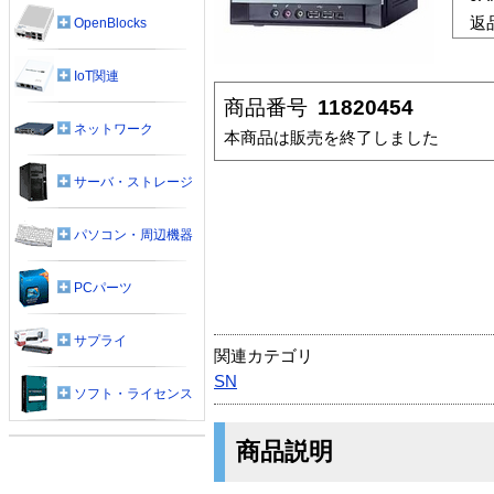
返
OpenBlocks
IoT関連
商品番号
11820454
ネットワーク
本商品は販売を終了しました
サーバ・ストレージ
パソコン・周辺機器
PCパーツ
サプライ
関連カテゴリ
SN
ソフト・ライセンス
商品説明