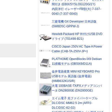
間付き (EBIX/SYSLOG120G/1Y)
内田洋行 イレーザーFB型(大) 7-337-
0040 (7-337-0040)
三菱電機 GX Developer 日本語版
(SW8D5C-GPPW-J)
Hewlett-Packard HP 外付けUSB DVD
ドライブ (701498-B21)
CISCO Japan 250V AC Type A Power
Cable (CAB-TA-250V-JP=)
PLAT'HOME OpenBlocks IX9 Debian
11搭載モデル (OBSIX9/D11A)
金井電器産業 MINI KEYBOARD Pro
USBモデル 英語版 (金井電器)
(HMB632KUS/R)
大電 100BASE-TX/FXメディアコンバ
ータ DN2800GE (DN2800GE)
エイム電子 光ファイバーケーブル
DLC/DSC MM62.5 2m (AFP2-
DLC/DSC-62-02)