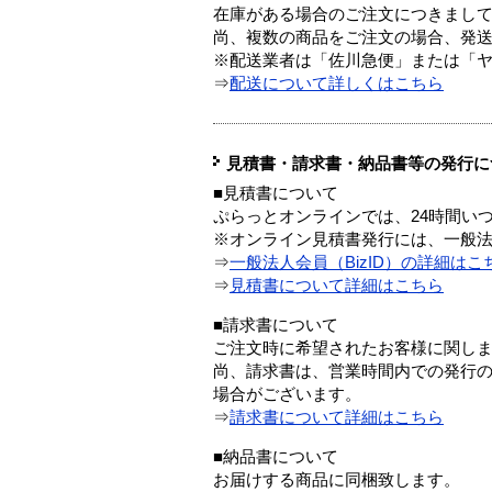
在庫がある場合のご注文につきまし
尚、複数の商品をご注文の場合、発
※配送業者は「佐川急便」または「
⇒
配送について詳しくはこちら
見積書・請求書・納品書等の発行に
■見積書について
ぷらっとオンラインでは、24時間い
※オンライン見積書発行には、一般法人
⇒
一般法人会員（BizID）の詳細はこ
⇒
見積書について詳細はこちら
■請求書について
ご注文時に希望されたお客様に関し
尚、請求書は、営業時間内での発行
場合がございます。
⇒
請求書について詳細はこちら
■納品書について
お届けする商品に同梱致します。