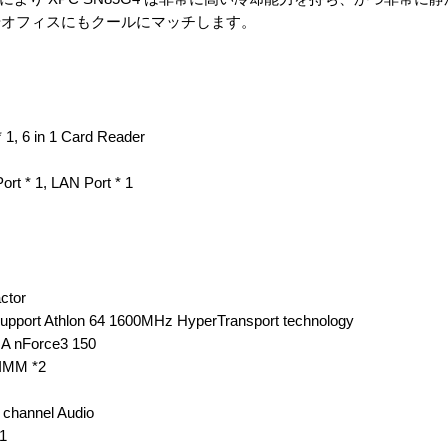
やオフィスにもクールにマッチします。
* 1, 6 in 1 Card Reader
rt * 1, LAN Port * 1
tor
t Athlon 64 1600MHz HyperTransport technology
nForce3 150
MM *2
hannel Audio
1