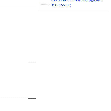
CANON P-002 LBP用ラベル用紙 A4 0
面 (6055A006)