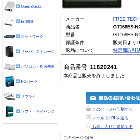
OpenBlocks
メーカー
FREE TECH
IoT関連
商品名
GT168ES-N
型番
GT168ES-N
ネットワーク
保証条件
販売日より1
返品について
特定商取引
サーバ・ストレージ
商品番号
11820241
パソコン・周辺機器
本商品は販売を終了しました
PCパーツ
サプライ
このページを印刷する
ソフト・ライセンス
メールでURLを送る
お気に入りに追加する
このページのURL