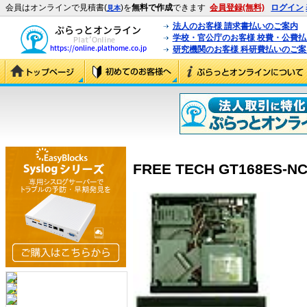
会員はオンラインで見積書(
)を
無料で作成
できます
会員登録(無料)
ログイン
見本
法人のお客様 請求書払いのご案内
学校・官公庁のお客様 校費・公費
研究機関のお客様 科研費払いのご案
FREE TECH GT168ES-NC