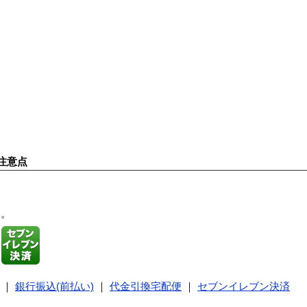
注意点
す。
｜
銀行振込(前払い)
｜
代金引換宅配便
｜
セブンイレブン決済