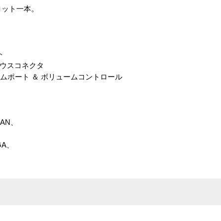
スロット一本。
ト
/2 マウスコネクタ
out、 ゲームポート ＆ ボリュームコントロール
 LAN、
VGA、