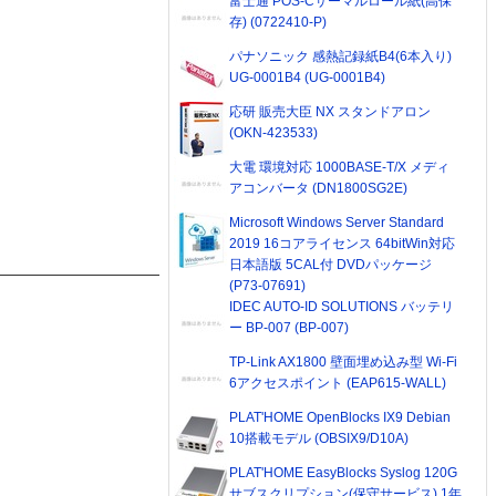
富士通 POS-Cサーマルロール紙(高保
存) (0722410-P)
パナソニック 感熱記録紙B4(6本入り)
UG-0001B4 (UG-0001B4)
応研 販売大臣 NX スタンドアロン
(OKN-423533)
大電 環境対応 1000BASE-T/X メディ
アコンバータ (DN1800SG2E)
Microsoft Windows Server Standard
2019 16コアライセンス 64bitWin対応
日本語版 5CAL付 DVDパッケージ
(P73-07691)
IDEC AUTO-ID SOLUTIONS バッテリ
ー BP-007 (BP-007)
TP-Link AX1800 壁面埋め込み型 Wi-Fi
6アクセスポイント (EAP615-WALL)
PLAT'HOME OpenBlocks IX9 Debian
10搭載モデル (OBSIX9/D10A)
PLAT'HOME EasyBlocks Syslog 120G
サブスクリプション(保守サービス) 1年