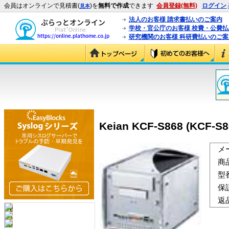
会員はオンラインで見積書(
)を
無料で作成
できます
会員登録(無料)
ログイン
見本
法人のお客様 請求書払いのご案内
学校・官公庁のお客様 校費・公費
研究機関のお客様 科研費払いのご案
Keian KCF-S868 (KCF-S8
メ
商
型
保
返