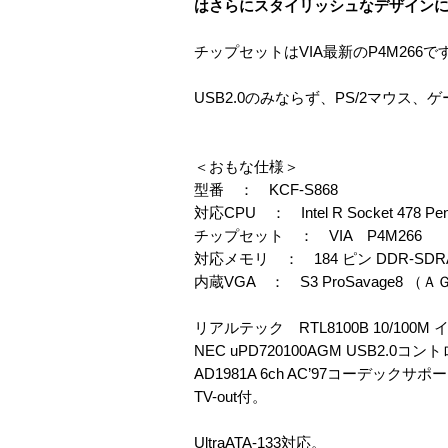
はさらにスタイリッシュなデザイン
チップセットはVIA最新のP4M266で
USB2.0のみならず、PS/2マウ
＜おもな仕様＞
型番 ： KCF-S868
対応CPU ： Intel R Socket 478 
チップセット ： VIA P4M266
対応メモリ ： 184 ピン DDR-SDR
内蔵VGA ： S3 ProSavage8
リアルテック RTL8100B 10/100
NEC uPD720100AGM USB2.0
AD1981A 6ch AC’97コーデックサポ
TV-out付。
UltraATA-133対応。