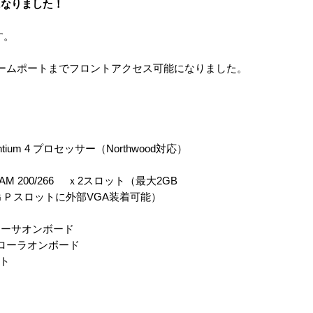
になりました！
す。
ス、ゲームポートまでフロントアクセス可能になりました。
Pentium 4 プロセッサー（Northwood対応）
AM 200/266 ｘ2スロット（最大2GB
 （ＡＧＰスロットに外部VGA装着可能）
M イーサオンボード
コントローラオンボード
ート