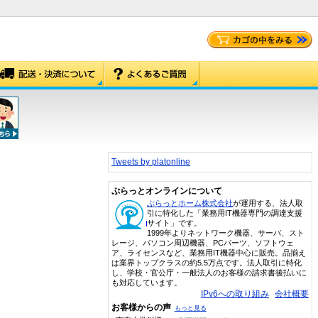
Tweets by platonline
ぷらっとオンラインについて
ぷらっとホーム株式会社
が運用する、法人取
引に特化した「業務用IT機器専門の調達支援
サイト」です。
1999年よりネットワーク機器、サーバ、スト
レージ、パソコン周辺機器、PCパーツ、ソフトウェ
ア、ライセンスなど、業務用IT機器中心に販売。品揃え
は業界トップクラスの約5.5万点です。法人取引に特化
し、学校・官公庁・一般法人のお客様の請求書後払いに
も対応しています。
IPv6への取り組み
会社概要
お客様からの声
もっと見る