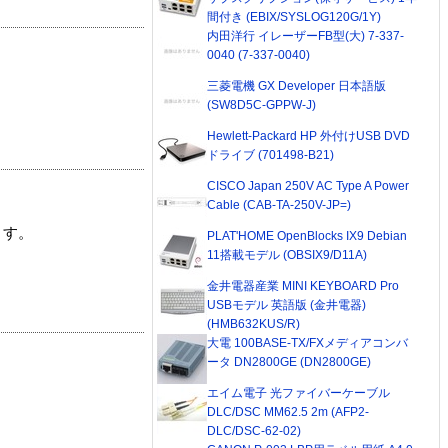
間付き (EBIX/SYSLOG120G/1Y)
内田洋行 イレーザーFB型(大) 7-337-
0040 (7-337-0040)
三菱電機 GX Developer 日本語版
(SW8D5C-GPPW-J)
Hewlett-Packard HP 外付けUSB DVD
ドライブ (701498-B21)
CISCO Japan 250V AC Type A Power
Cable (CAB-TA-250V-JP=)
ます。
PLAT'HOME OpenBlocks IX9 Debian
11搭載モデル (OBSIX9/D11A)
金井電器産業 MINI KEYBOARD Pro
USBモデル 英語版 (金井電器)
(HMB632KUS/R)
大電 100BASE-TX/FXメディアコンバ
ータ DN2800GE (DN2800GE)
エイム電子 光ファイバーケーブル
DLC/DSC MM62.5 2m (AFP2-
DLC/DSC-62-02)