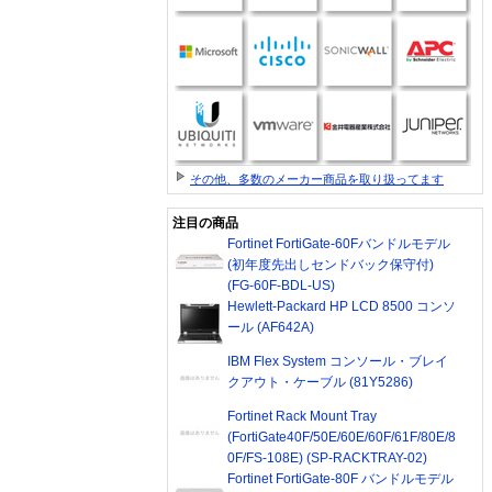
その他、多数のメーカー商品を取り扱ってます
注目の商品
Fortinet FortiGate-60Fバンドルモデル
(初年度先出しセンドバック保守付)
(FG-60F-BDL-US)
Hewlett-Packard HP LCD 8500 コンソ
ール (AF642A)
IBM Flex System コンソール・ブレイ
クアウト・ケーブル (81Y5286)
Fortinet Rack Mount Tray
(FortiGate40F/50E/60E/60F/61F/80E/8
0F/FS-108E) (SP-RACKTRAY-02)
Fortinet FortiGate-80F バンドルモデル