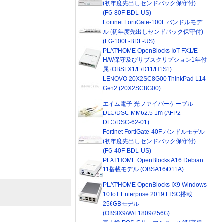
(初年度先出しセンドバック保守付)
(FG-80F-BDL-US)
Fortinet FortiGate-100F バンドルモデ
ル (初年度先出しセンドバック保守付)
(FG-100F-BDL-US)
PLAT'HOME OpenBlocks IoT FX1/E
H/W保守及びサブスクリプション1年付
属 (OBSFX1/E/D11/H1S1)
LENOVO 20X2SC8G00 ThinkPad L14
Gen2 (20X2SC8G00)
エイム電子 光ファイバーケーブル
DLC/DSC MM62.5 1m (AFP2-
DLC/DSC-62-01)
Fortinet FortiGate-40F バンドルモデル
(初年度先出しセンドバック保守付)
(FG-40F-BDL-US)
PLAT'HOME OpenBlocks A16 Debian
11搭載モデル (OBSA16/D11A)
PLAT'HOME OpenBlocks IX9 Windows
10 IoT Enterprise 2019 LTSC搭載
256GBモデル
(OBSIX9/W/L1809/256G)