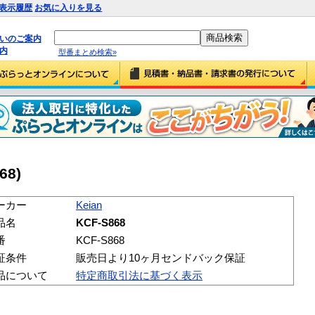
表示履歴
お気に入りを見る
払いのご案内
内
型番まとめ検索»
68)
ーカー
Keian
品名
KCF-S868
番
KCF-S868
証条件
販売日より10ヶ月センドバック保証
品について
特定商取引法に基づく表示