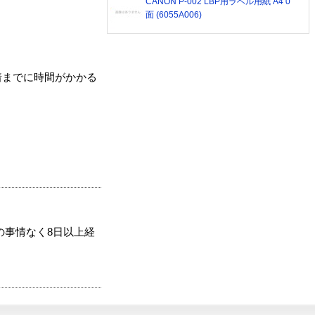
CANON P-002 LBP用ラベル用紙 A4 0
面 (6055A006)
着までに時間がかかる
の事情なく8日以上経