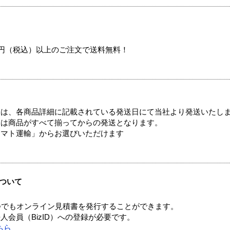
00円（税込）以上のご注文で送料無料！
ては、各商品詳細に記載されている発送日にて当社より発送いたし
送は商品がすべて揃ってからの発送となります。
ヤマト運輸」からお選びいただけます
ついて
つでもオンライン見積書を発行することができます。
会員（BizID）への登録が必要です。
ちら