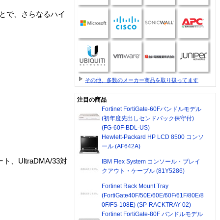
たことで、さらなるハイ
その他、多数のメーカー商品を取り扱ってます
注目の商品
Fortinet FortiGate-60Fバンドルモデル
(初年度先出しセンドバック保守付)
(FG-60F-BDL-US)
Hewlett-Packard HP LCD 8500 コンソ
ール (AF642A)
ト、UltraDMA/33対
IBM Flex System コンソール・ブレイ
クアウト・ケーブル (81Y5286)
Fortinet Rack Mount Tray
(FortiGate40F/50E/60E/60F/61F/80E/8
0F/FS-108E) (SP-RACKTRAY-02)
Fortinet FortiGate-80F バンドルモデル