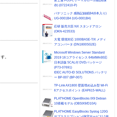
富士通 POS-Cサーマルロール紙(高保
存) (0722410-P)
パナソニック 感熱記録紙B4(6本入り)
UG-0001B4 (UG-0001B4)
応研 販売大臣 NX スタンドアロン
(OKN-423533)
大電 環境対応 1000BASE-T/X メディ
アコンバータ (DN1800SG2E)
Microsoft Windows Server Standard
ます。
2019 16コアライセンス 64bitWin対応
日本語版 5CAL付 DVDパッケージ
(P73-07691)
IDEC AUTO-ID SOLUTIONS バッテリ
ー BP-007 (BP-007)
TP-Link AX1800 壁面埋め込み型 Wi-Fi
6アクセスポイント (EAP615-WALL)
PLAT'HOME OpenBlocks IX9 Debian
10搭載モデル (OBSIX9/D10A)
PLAT'HOME EasyBlocks Syslog 120G
サブスクリプション(保守サービス) 1年