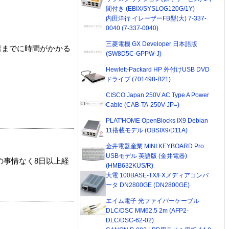
間付き (EBIX/SYSLOG120G/1Y)
内田洋行 イレーザーFB型(大) 7-337-
0040 (7-337-0040)
三菱電機 GX Developer 日本語版
着までに時間がかかる
(SW8D5C-GPPW-J)
Hewlett-Packard HP 外付けUSB DVD
ドライブ (701498-B21)
CISCO Japan 250V AC Type A Power
Cable (CAB-TA-250V-JP=)
PLAT'HOME OpenBlocks IX9 Debian
11搭載モデル (OBSIX9/D11A)
金井電器産業 MINI KEYBOARD Pro
USBモデル 英語版 (金井電器)
の事情なく8日以上経
(HMB632KUS/R)
大電 100BASE-TX/FXメディアコンバ
ータ DN2800GE (DN2800GE)
エイム電子 光ファイバーケーブル
DLC/DSC MM62.5 2m (AFP2-
DLC/DSC-62-02)