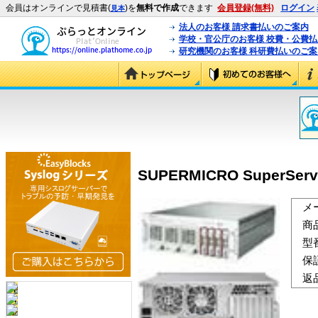
会員はオンラインで見積書(
)を
無料で作成
できます
会員登録(無料)
ログイン
見本
法人のお客様 請求書払いのご案内
学校・官公庁のお客様 校費・公費
研究機関のお客様 科研費払いのご案
SUPERMICRO SuperServe
メ
商
型
保
返