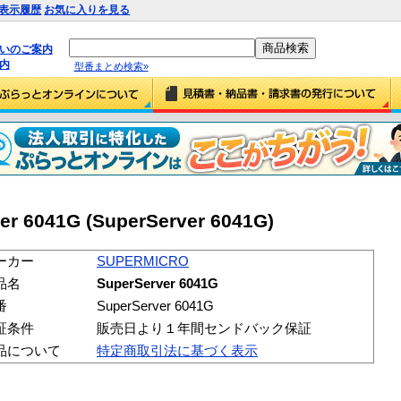
表示履歴
お気に入りを見る
払いのご案内
内
型番まとめ検索»
r 6041G (SuperServer 6041G)
ーカー
SUPERMICRO
品名
SuperServer 6041G
番
SuperServer 6041G
証条件
販売日より１年間センドバック保証
品について
特定商取引法に基づく表示