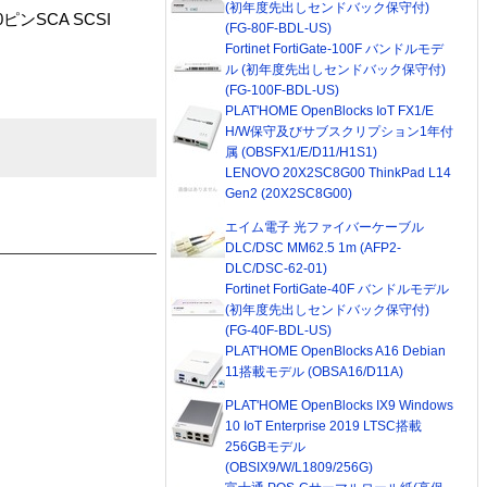
(初年度先出しセンドバック保守付)
ピンSCA SCSI
(FG-80F-BDL-US)
Fortinet FortiGate-100F バンドルモデ
ル (初年度先出しセンドバック保守付)
(FG-100F-BDL-US)
PLAT'HOME OpenBlocks IoT FX1/E
H/W保守及びサブスクリプション1年付
属 (OBSFX1/E/D11/H1S1)
LENOVO 20X2SC8G00 ThinkPad L14
Gen2 (20X2SC8G00)
エイム電子 光ファイバーケーブル
DLC/DSC MM62.5 1m (AFP2-
DLC/DSC-62-01)
Fortinet FortiGate-40F バンドルモデル
(初年度先出しセンドバック保守付)
(FG-40F-BDL-US)
PLAT'HOME OpenBlocks A16 Debian
11搭載モデル (OBSA16/D11A)
PLAT'HOME OpenBlocks IX9 Windows
10 IoT Enterprise 2019 LTSC搭載
256GBモデル
(OBSIX9/W/L1809/256G)