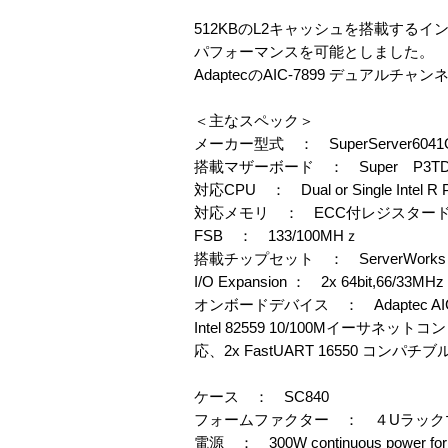
512KBのL2キャッシュを搭載するイン
パフォーマンスを可能としました。
AdaptecのAIC-7899 デュアルチ
＜主なスペック＞
メーカー型式 ： SuperServer6041
搭載マザーボード ： Super P3TD
対応CPU ： Dual or Single Intel R Pe
対応メモリ ： ECC付レジスタード PC
FSB ： 133/100MHｚ
搭載チップセット ： ServerWorks Serv
I/O Expansion ： 2x 64bit,66/33MH
オンボードデバイス ： Adaptec A
Intel 82559 10/100Mイーサネッ
応、2x FastUART 16550 コンパ
ケース ： SC840
フォームファクター ： ４Uラック
電源 ： 300W continuous power for no