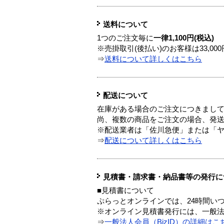
送料について
1つのご注文毎に
一律1,100円(税込)
※売掛取引(後払い)のお客様は33,0
⇒
送料について詳しくはこちら
配送について
在庫がある場合のご注文につきまし
尚、複数の商品をご注文の場合、発
※配送業者は「佐川急便」または「
⇒
配送について詳しくはこちら
見積書・請求書・納品書等の発行に
■見積書について
ぷらっとオンラインでは、24時間い
※オンライン見積書発行には、一般法人
⇒
一般法人会員（BizID）の詳細はこ