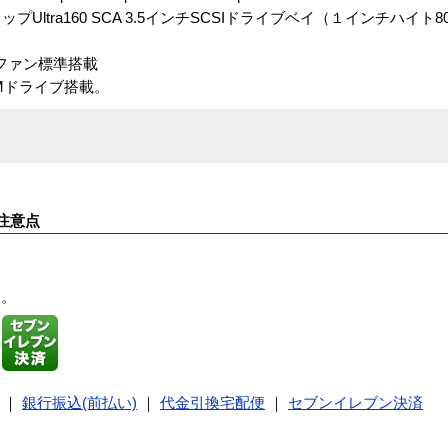
ltra160 SCA 3.5インチSCSIドライブベイ（１インチハイト80
ファン標準搭載
Mドライブ搭載。
注意点
す。
｜
銀行振込(前払い)
｜
代金引換宅配便
｜
セブンイレブン決済