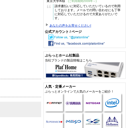
東京大学/K様
(ご利用期間2009年～)
“
請求書払いに対応していただいているので利用
しております。メールでの問い合わせにも丁寧
に対応していただけるので大変ありがたいで
す。
あなたの声をお寄せください!
公式アカウント / ページ
ぷらっとホーム社製品
当社ブランドの製品情報はこちら
人気・定番メーカー
ぷらっとオンラインで人気のメーカーをご紹介！