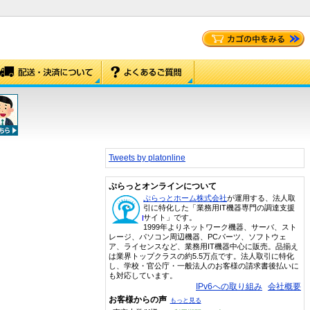
Tweets by platonline
ぷらっとオンラインについて
ぷらっとホーム株式会社
が運用する、法人取
引に特化した「業務用IT機器専門の調達支援
サイト」です。
1999年よりネットワーク機器、サーバ、スト
レージ、パソコン周辺機器、PCパーツ、ソフトウェ
ア、ライセンスなど、業務用IT機器中心に販売。品揃え
は業界トップクラスの約5.5万点です。法人取引に特化
し、学校・官公庁・一般法人のお客様の請求書後払いに
も対応しています。
IPv6への取り組み
会社概要
お客様からの声
もっと見る