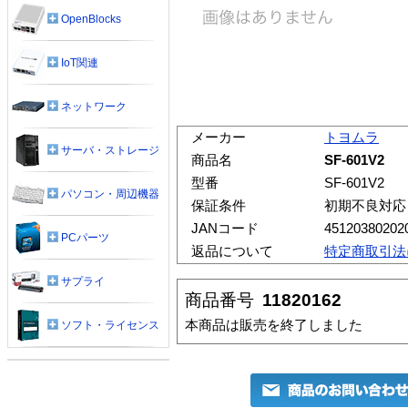
OpenBlocks
IoT関連
ネットワーク
メーカー
トヨムラ
サーバ・ストレージ
商品名
SF-601V2
型番
SF-601V2
パソコン・周辺機器
保証条件
初期不良対応
JANコード
45120380202
PCパーツ
返品について
特定商取引法
サプライ
商品番号
11820162
本商品は販売を終了しました
ソフト・ライセンス