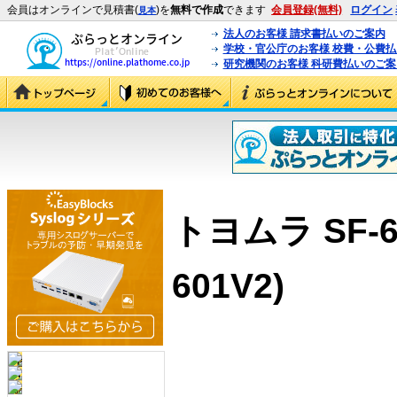
会員はオンラインで見積書(
)を
無料で作成
できます
会員登録(無料)
ログイン
見本
法人のお客様 請求書払いのご案内
学校・官公庁のお客様 校費・公費
研究機関のお客様 科研費払いのご案
トヨムラ SF-60
601V2)