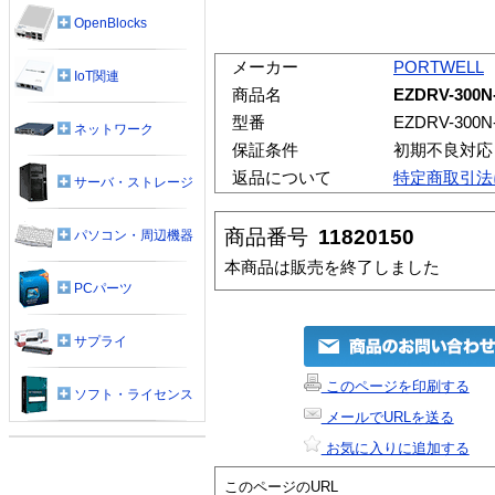
OpenBlocks
メーカー
PORTWELL
IoT関連
商品名
EZDRV-300N
型番
EZDRV-300N
ネットワーク
保証条件
初期不良対応
返品について
特定商取引法
サーバ・ストレージ
商品番号
11820150
パソコン・周辺機器
本商品は販売を終了しました
PCパーツ
サプライ
このページを印刷する
ソフト・ライセンス
メールでURLを送る
お気に入りに追加する
このページのURL