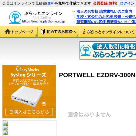
会員はオンラインで見積書(
)を
無料で作成
できます
会員登録(無料)
ログイン
見本
法人のお客様 請求書払いのご案内
学校・官公庁のお客様 校費・公費
研究機関のお客様 科研費払いのご案
PORTWELL EZDRV-300N-