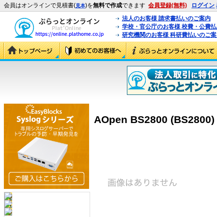
会員はオンラインで見積書(
)を
無料で作成
できます
会員登録(無料)
ログイン
見本
法人のお客様 請求書払いのご案内
学校・官公庁のお客様 校費・公費
研究機関のお客様 科研費払いのご案
AOpen BS2800 (BS2800)