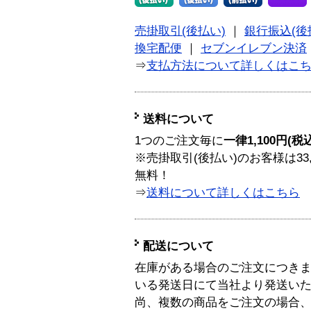
売掛取引(後払い)
｜
銀行振込(後
換宅配便
｜
セブンイレブン決済
⇒
支払方法について詳しくはこ
送料について
1つのご注文毎に
一律1,100円(税
※売掛取引(後払い)のお客様は33
無料！
⇒
送料について詳しくはこちら
配送について
在庫がある場合のご注文につき
いる発送日にて当社より発送い
尚、複数の商品をご注文の場合