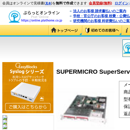
会員はオンラインで見積書(
)を
無料で作成
できます
会員登録(無料)
ログイン
見本
法人のお客様 請求書払いのご案内
学校・官公庁のお客様 校費・公費
研究機関のお客様 科研費払いのご案
SUPERMICRO SuperServe
メ
商
型
保
返