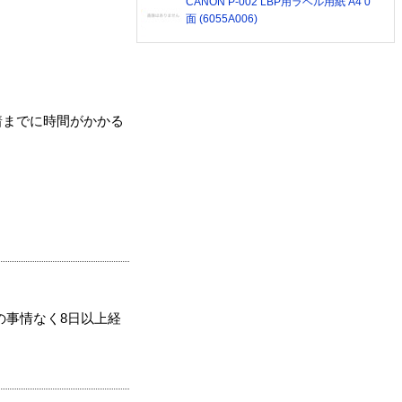
CANON P-002 LBP用ラベル用紙 A4 0
面 (6055A006)
着までに時間がかかる
の事情なく8日以上経