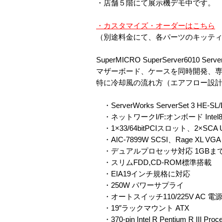
・店舗５階にて展示機デモ中です。
・カスタマイズ・オーダーはこちら
（別途料金にて、各パーツのキッテ
SuperMICRO SuperServer6010 Server
マザーボード、ケースを同時開発、
特に冷却風の流れ方（エアフロー設
・ServerWorks ServerSet 3 HE-SL/
・ネットワークI/F:オンボード Intel825
・1×33/64bitPCIスロット、2×SC
・AIC-7899W SCSI、Rage XL VGA
・デュアルプロセッサ対応 1GBま
・スリムFDD,CD-ROM標準搭載
・EIA19インチ規格に対応
・250W パワーサプライ
・オートスイッチ110/225V AC 電
・19″ラックマウント ATX
・370-pin Intel R Pentium R III Pr