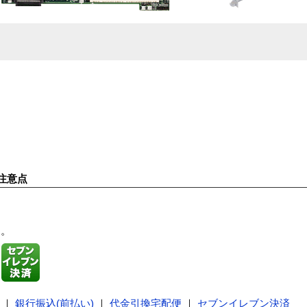
注意点
す。
｜
銀行振込(前払い)
｜
代金引換宅配便
｜
セブンイレブン決済