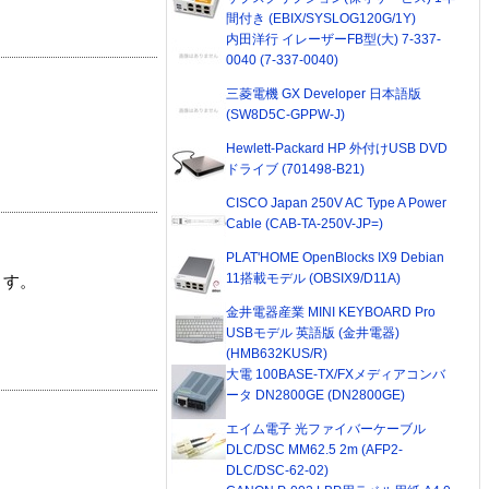
間付き (EBIX/SYSLOG120G/1Y)
内田洋行 イレーザーFB型(大) 7-337-
0040 (7-337-0040)
三菱電機 GX Developer 日本語版
(SW8D5C-GPPW-J)
Hewlett-Packard HP 外付けUSB DVD
ドライブ (701498-B21)
CISCO Japan 250V AC Type A Power
Cable (CAB-TA-250V-JP=)
PLAT'HOME OpenBlocks IX9 Debian
11搭載モデル (OBSIX9/D11A)
ます。
金井電器産業 MINI KEYBOARD Pro
USBモデル 英語版 (金井電器)
(HMB632KUS/R)
大電 100BASE-TX/FXメディアコンバ
ータ DN2800GE (DN2800GE)
エイム電子 光ファイバーケーブル
DLC/DSC MM62.5 2m (AFP2-
DLC/DSC-62-02)