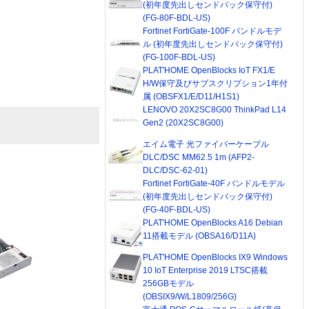
(初年度先出しセンドバック保守付)
(FG-80F-BDL-US)
Fortinet FortiGate-100F バンドルモデ
ル (初年度先出しセンドバック保守付)
(FG-100F-BDL-US)
PLAT'HOME OpenBlocks IoT FX1/E
H/W保守及びサブスクリプション1年付
属 (OBSFX1/E/D11/H1S1)
LENOVO 20X2SC8G00 ThinkPad L14
Gen2 (20X2SC8G00)
エイム電子 光ファイバーケーブル
DLC/DSC MM62.5 1m (AFP2-
DLC/DSC-62-01)
Fortinet FortiGate-40F バンドルモデル
(初年度先出しセンドバック保守付)
(FG-40F-BDL-US)
PLAT'HOME OpenBlocks A16 Debian
11搭載モデル (OBSA16/D11A)
PLAT'HOME OpenBlocks IX9 Windows
10 IoT Enterprise 2019 LTSC搭載
256GBモデル
(OBSIX9/W/L1809/256G)