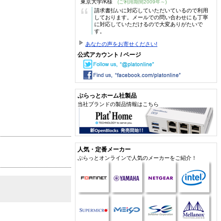
東京大学/K様
(ご利用期間2009年～)
“
請求書払いに対応していただいているので利用
しております。メールでの問い合わせにも丁寧
に対応していただけるので大変ありがたいで
す。
あなたの声をお寄せください!
公式アカウント / ページ
ぷらっとホーム社製品
当社ブランドの製品情報はこちら
人気・定番メーカー
ぷらっとオンラインで人気のメーカーをご紹介！