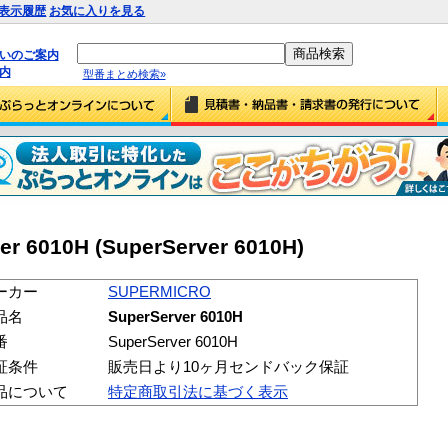
表示履歴
お気に入りを見る
払いのご案内
内
型番まとめ検索»
r 6010H (SuperServer 6010H)
ーカー
SUPERMICRO
品名
SuperServer 6010H
番
SuperServer 6010H
証条件
販売日より10ヶ月センドバック保証
品について
特定商取引法に基づく表示