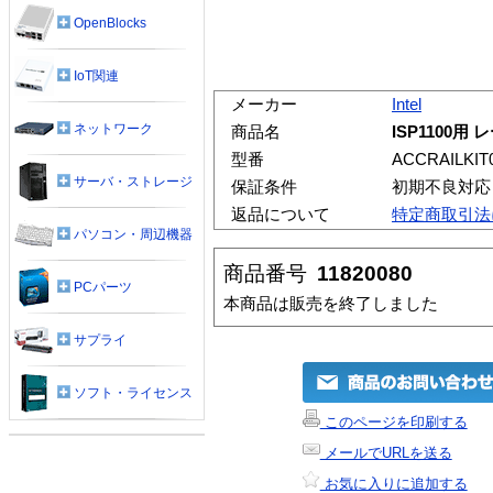
OpenBlocks
IoT関連
メーカー
Intel
ネットワーク
商品名
ISP1100用
型番
ACCRAILKIT0
サーバ・ストレージ
保証条件
初期不良対応
返品について
特定商取引法
パソコン・周辺機器
商品番号
11820080
PCパーツ
本商品は販売を終了しました
サプライ
ソフト・ライセンス
このページを印刷する
メールでURLを送る
お気に入りに追加する