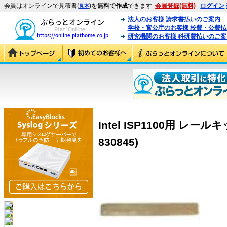
会員はオンラインで見積書(
)を
無料で作成
できます
会員登録(無料)
ログイン
見本
法人のお客様 請求書払いのご案内
学校・官公庁のお客様 校費・公費
研究機関のお客様 科研費払いのご案
Intel ISP1100用 レールキ
830845)