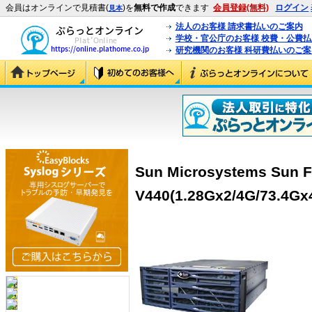
会員はオンラインで見積書(
)を
無料で作成
できます
会員登録(無料)
ログイン
見本
法人のお客様 請求書払いのご案内
学校・官公庁のお客様 校費・公費
研究機関のお客様 科研費払いのご案
Sun Microsystems Sun F
V440(1.28Gx2/4G/73.4Gx