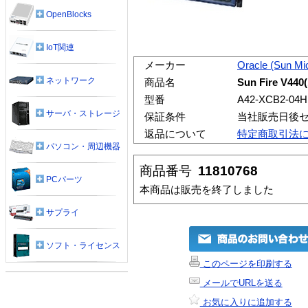
OpenBlocks
IoT関連
メーカー
Oracle (Sun Mi
ネットワーク
商品名
Sun Fire V440
型番
A42-XCB2-04
サーバ・ストレージ
保証条件
当社販売日後
返品について
特定商取引法
パソコン・周辺機器
商品番号
11810768
PCパーツ
本商品は販売を終了しました
サプライ
ソフト・ライセンス
このページを印刷する
メールでURLを送る
お気に入りに追加する