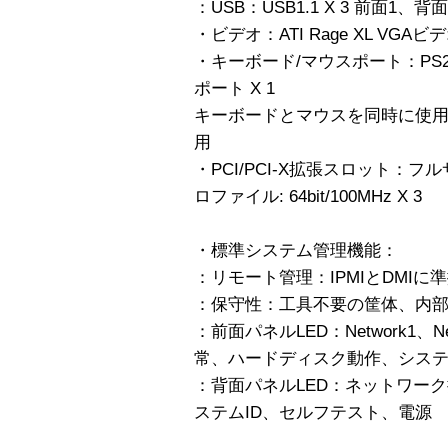
：USB：USB1.1 X 3 前面1、背面
・ビデオ：ATI Rage XL VG
・キーボード/マウスポート：PS
ポート X 1
キーボードとマウスを同時に使用
用
・PCI/PCI-X拡張スロット：フルサイ
ロファイル: 64bit/100MHz X 3
・標準システム管理機能：
：リモート管理：IPMIとDMI
：保守性：工具不要の筐体、内
：前面パネルLED：Network1、
常、ハードディスク動作、システ
：背面パネルLED：ネットワー
ステムID、セルフテスト、電源