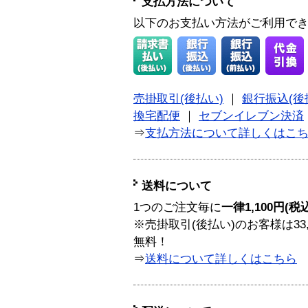
支払方法について
以下のお支払い方法がご利用で
売掛取引(後払い)
｜
銀行振込(後
換宅配便
｜
セブンイレブン決済
⇒
支払方法について詳しくはこ
送料について
1つのご注文毎に
一律1,100円(税
※売掛取引(後払い)のお客様は33
無料！
⇒
送料について詳しくはこちら