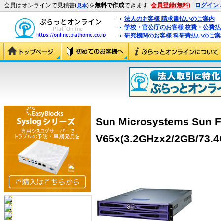
会員はオンラインで見積書(
)を
無料で作成
できます
会員登録(無料)
ログイン
見本
法人のお客様 請求書払いのご案内
学校・官公庁のお客様 校費・公費
研究機関のお客様 科研費払いのご案
Sun Microsystems Sun F
V65x(3.2GHzx2/2GB/73.