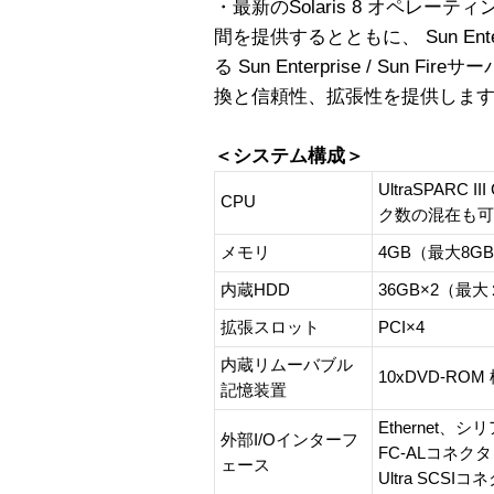
・最新のSolaris 8 オペレー
間を提供するとともに、 Sun Enterpr
る Sun Enterprise / Sun
換と信頼性、拡張性を提供しま
＜システム構成＞
UltraSPARC
CPU
ク数の混在も可
メモリ
4GB（最大8G
内蔵HDD
36GB×2（最
拡張スロット
PCI×4
内蔵リムーバブル
10xDVD-ROM
記憶装置
Ethernet、
外部I/Oインターフ
FC-ALコネクタ
ェース
Ultra SCSIコ