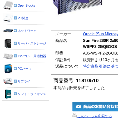
OpenBlocks
IoT関連
ネットワーク
メーカー
Oracle (Sun Micros
商品名
Sun Fire 280R 2x
サーバ・ストレージ
WSPF2-2GQB1OS
型番
A35-WSPF2-2GQB
パソコン・周辺機器
保証条件
販売日より10ヶ月
返品について
特定商取引法に基
PCパーツ
商品番号
11810510
サプライ
本商品は販売を終了しました
ソフト・ライセンス
このページを印刷する