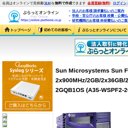
会員はオンラインで見積書(
)を
無料で作成
できます
会員登録(無料)
ログイン
見本
法人のお客様 請求書払いのご案内
学校・官公庁のお客様 校費・公費
研究機関のお客様 科研費払いのご案
Sun Microsystems Sun F
2x900MHz/2GB/2x36GB/
2GQB1OS (A35-WSPF2-