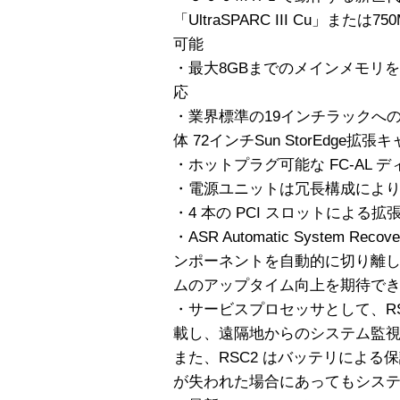
「UltraSPARC III Cu」または75
可能
・最大8GBまでのメインメモリ
応
・業界標準の19インチラックへ
体 72インチSun StorEdge
・ホットプラグ可能な FC-AL 
・電源ユニットは冗長構成によ
・4 本の PCI スロットによる拡
・ASR Automatic System 
ンポーネントを自動的に切り離
ムのアップタイム向上を期待で
・サービスプロセッサとして、RSC2 Rem
載し、遠隔地からのシステム監
また、RSC2 はバッテリによ
が失われた場合にあってもシス