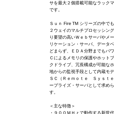
サを最大２個搭載可能なラック
です。
Ｓｕｎ Fire TM シリーズの
２ウェイのマルチプロセッシン
り要望の高いＷｅｂサーバやメ
リケーション・サーバ、データ
どまらず、ＥＤＡ分野までもパ
Ｃによるメモリの保護やホット
クドライブ、冗長構成が可能な
地からの監視手段として内蔵モ
ＳＣ（Ｒｅｍｏｔｅ Ｓｙｓｔ
ープライズ・サーバとして求め
す。
＜主な特徴＞
・９００ＭＨｚで動作する新世