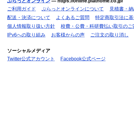
ぷらっとオンライン
—
https://online.plathome.co.jp/
ご利用ガイド
ぷらっとオンラインについて
見積書・納
配送・決済について
よくあるご質問
特定商取引法に基
個人情報取り扱い方針
校費・公費・科研費払い取引のご
IPv6への取り組み
お客様からの声
ご注文の取り消し
ソーシャルメディア
Twitter公式アカウント
Facebook公式ページ