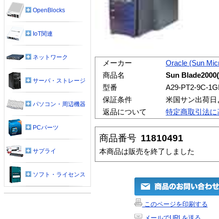
OpenBlocks
IoT関連
ネットワーク
メーカー
Oracle (Sun Mi
商品名
Sun Blade2000
サーバ・ストレージ
型番
A29-PT2-9C-1
保証条件
米国サン出荷日
パソコン・周辺機器
返品について
特定商取引法に
PCパーツ
商品番号
11810491
本商品は販売を終了しました
サプライ
ソフト・ライセンス
このページを印刷する
メールでURLを送る