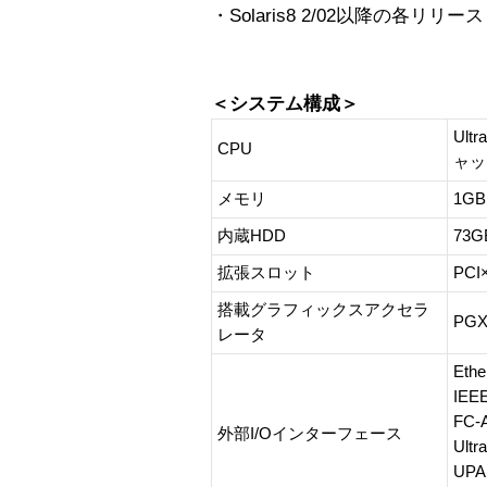
・Solaris8 2/02以降の各リリース
＜システム構成＞
Ult
CPU
ャッ
メモリ
1G
内蔵HDD
73
拡張スロット
PCI
搭載グラフィックスアクセラ
PGX
レータ
Et
IEE
FC
外部I/Oインターフェース
Ult
UP