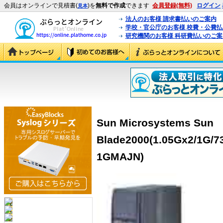
会員はオンラインで見積書(
)を
無料で作成
できます
会員登録(無料)
ログイン
見本
法人のお客様 請求書払いのご案内
学校・官公庁のお客様 校費・公費
研究機関のお客様 科研費払いのご案
Sun Microsystems Sun
Blade2000(1.05Gx2/1G/7
1GMAJN)